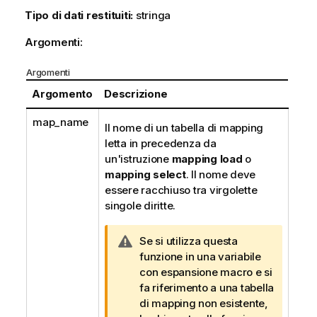
Tipo di dati restituiti:
stringa
Argomenti:
Argomenti
Argomento
Descrizione
map_name
Il nome di un tabella di mapping
letta in precedenza da
un'istruzione
mapping load
o
mapping select
. Il nome deve
essere racchiuso tra virgolette
singole diritte.
N
Se si utilizza questa
o
funzione in una
variabile
t
con espansione macro e si
a
fa riferimento a una tabella
d
di mapping non esistente,