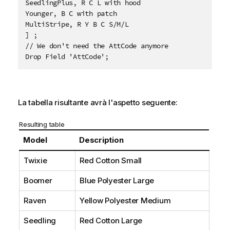
SeedlingPlus, R C L with hood

Younger, B C with patch

MultiStripe, R Y B C S/M/L 

] ;

// We don't need the AttCode anymore

Drop Field 'AttCode';
La tabella risultante avrà l'aspetto seguente:
Resulting table
Model
Description
Twixie
Red Cotton Small
Boomer
Blue Polyester Large
Raven
Yellow Polyester Medium
Seedling
Red Cotton Large