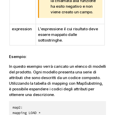
i
la chiamata alla funzione
a
ha esito negativo e non
v
viene creato un
campo
.
v
i
expression
L'espressione il cui risultato deve
s
essere mappato dalle
o
sottostringhe.
Esempio:
In questo esempio verrà caricato un elenco di modelli
del prodotto. Ogni modello presenta una serie di
attributi che sono descritti da un codice composto.
Utilizzando la tabella di mapping con
MapSubstring
,
è possibile espandere i codici degli attributi per
ottenere una descrizione.
map2:

mapping LOAD * 
