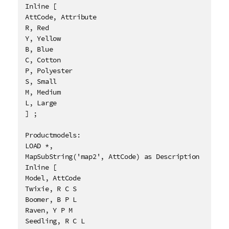
Inline [

AttCode, Attribute

R, Red

Y, Yellow

B, Blue

C, Cotton

P, Polyester

S, Small

M, Medium

L, Large

] ;

Productmodels:

LOAD *,

MapSubString('map2', AttCode) as Description

Inline [

Model, AttCode

Twixie, R C S

Boomer, B P L

Raven, Y P M

Seedling, R C L
