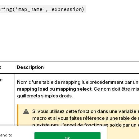
ring('map_name', expression)
t
Description
e
Nom d'une table de mapping lue précédemment par une
mapping load
ou
mapping select
. Ce nom doit être mis
guillemets simples droits.
N
Si vous utilisez cette fonction dans une
variable
é
o
macro et si vous faites référence à une table de
t
n'existe pas, l'appel de fonction se solde par un
e
aucun
champ
n'est créé.
 and to
Ok
A