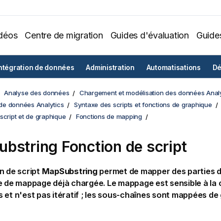
déos
Centre de migration
Guides d'évaluation
Guide
ntégration de données
Administration
Automatisations
Dé
Analyse des données
Chargement et modélisation des données Analy
e données Analytics
Syntaxe des scripts et fonctions de graphique
script et de graphique
Fonctions de mapping
bstring Fonction de script
n de script
MapSubstring
permet de mapper des parties 
e de mappage déjà chargée. Le mappage est sensible à la
 et n'est pas itératif ; les sous-chaînes sont mappées de