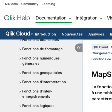
Qlik.com
Community
Learning
Fonctions exponentielles et
logarithmiques
Documentation
Intégration
Vi
Fonctions de champ
Fonctions de fichier
Qlik Cloud
Introduction
Nouveautés
Analyses
I
®
Fonctions financières
Qlik Cloud
Fonctions de formatage
Chargement d
Fonctions numériques
Fonctions de 
générales
MapSu
Fonctions géospatiales
Fonctions d'interprétation
La fonctio
Fonctions d'inter-
à une tabl
enregistrements
caractères
Fonctions logiques