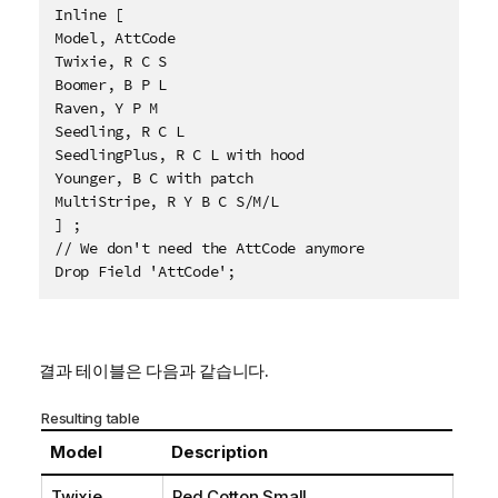
Inline [

Model, AttCode

Twixie, R C S

Boomer, B P L

Raven, Y P M

Seedling, R C L

SeedlingPlus, R C L with hood

Younger, B C with patch

MultiStripe, R Y B C S/M/L 

] ;

// We don't need the AttCode anymore

Drop Field 'AttCode';
결과 테이블은 다음과 같습니다.
Resulting table
Model
Description
Twixie
Red Cotton Small