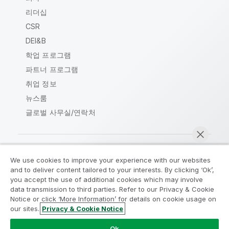
리더십
CSR
DEI&B
학업 프로그램
파트너 프로그램
취업 정보
뉴스룸
글로벌 사무실/연락처
We use cookies to improve your experience with our websites
Qlik Community
and to deliver content tailored to your interests. By clicking ‘Ok’,
you accept the use of additional cookies which may involve
data transmission to third parties. Refer to our Privacy & Cookie
법적 계약
제품 약관
Legal Policies
Notice or click ‘More Information’ for details on cookie usage on
Legal Policies
사용 약관
상표
our sites.
Privacy & Cookie Notice
지금 채팅
Do Not Share My Info
Ok