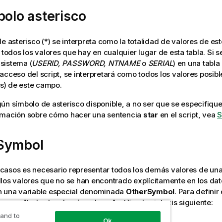
bolo asterisco
de asterisco (*) se interpreta como la totalidad de valores de es
e todos los valores que hay en cualquier lugar de esta tabla. Si s
sistema (
USERID, PASSWORD, NTNAME
o
SERIAL
) en una tabla
acceso del script, se interpretará como todos los valores posibl
) de este campo.
ún símbolo de asterisco disponible, a no ser que se especifiqu
rmación sobre cómo hacer una sentencia
star
en el script, vea
S
Symbol
asos es necesario representar todos los demás valores de una 
los valores que no se han encontrado explícitamente en los da
n una
variable
especial denominada
OtherSymbol
. Para defini
 como "todos los demás valores", utilice la sintaxis siguiente:
 and to
YMBOL=<sym>;
Ok