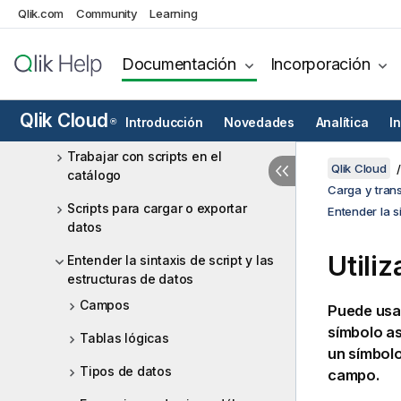
Qlik.com
Community
Learning
Cargar y administrar datos con el
Gestor de datos
Documentación
Incorporación
Carga y transformación de datos
con secuencias de script
Qlik Cloud
Usar el Editor de carga de datos
Introducción
Novedades
Analítica
I
®
Trabajar con scripts en el
Qlik Cloud
catálogo
Carga y tran
Scripts para cargar o exportar
Entender la s
datos
Utili
Entender la sintaxis de script y las
estructuras de datos
Campos
Puede usar
símbolo as
Tablas lógicas
un símbolo
Tipos de datos
campo.