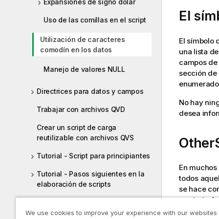
Expansiones de signo dólar
El sím
Uso de las comillas en el script
Utilización de caracteres
El símbolo 
comodín en los datos
una lista d
campos de 
Manejo de valores NULL
sección de 
enumerados
Directrices para datos y campos
No hay ning
Trabajar con archivos QVD
desea info
Crear un script de carga
reutilizable con archivos QVS
Other
Tutorial - Script para principiantes
En muchos c
Tutorial - Pasos siguientes en la
todos aquel
elaboración de scripts
se hace co
sea tratado
Cargar y preparar datos con un flujo
We use cookies to improve your experience with our websites
SET OTHERS
de datos