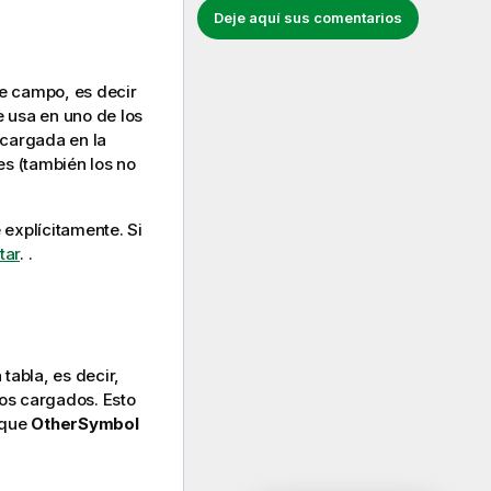
Deje aquí sus comentarios
te campo, es decir
e usa en uno de los
 cargada en la
es (también los no
e explícitamente.
Si
tar
.
.
tabla, es decir,
tos cargados. Esto
r que
OtherSymbol