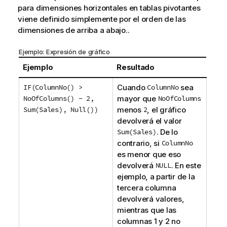
para dimensiones horizontales en tablas pivotantes
viene definido simplemente por el orden de las
dimensiones de arriba a abajo..
Ejemplo: Expresión de gráfico
Ejemplo
Resultado
IF(ColumnNo() >
Cuando
ColumnNo
sea
NoOfColumns() - 2,
mayor que
NoOfColumns
Sum(Sales), Null())
menos
2
, el gráfico
devolverá el valor
Sum(Sales)
. De lo
contrario, si
ColumnNo
es menor que eso
devolverá
NULL
. En este
ejemplo, a partir de la
tercera columna
devolverá valores,
mientras que las
columnas 1 y 2 no