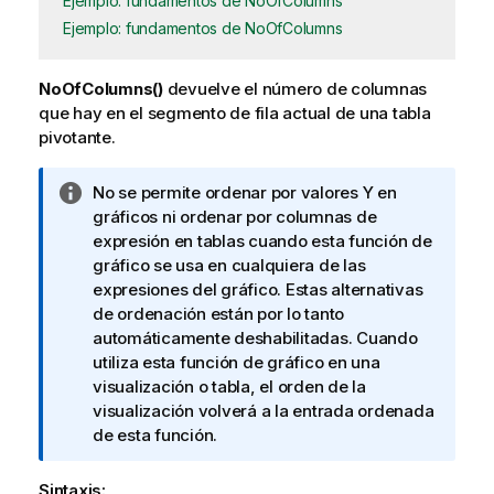
Ejemplo: fundamentos de NoOfColumns
Ejemplo: fundamentos de NoOfColumns
NoOfColumns()
devuelve el número de columnas
que hay en el segmento de fila actual de una tabla
pivotante.
N
No se permite ordenar por valores Y en
o
gráficos ni ordenar por columnas de
t
expresión en tablas cuando esta función de
a
gráfico se usa en cualquiera de las
i
expresiones del gráfico. Estas alternativas
n
de ordenación están por lo tanto
f
automáticamente deshabilitadas. Cuando
o
utiliza esta función de gráfico en una
r
visualización o tabla, el orden de la
m
visualización volverá a la entrada ordenada
a
de esta función.
t
i
Sintaxis: