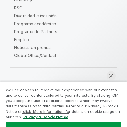
RSC
Diversidad e inclusión
Programa académico
Programa de Partners
Empleo
Noticias en prensa
Global Office/Contact
Qlik Community
We use cookies to improve your experience with our websites
and to deliver content tailored to your interests. By clicking ‘Ok’,
Acuerdos legales
Condiciones del producto
you accept the use of additional cookies which may involve
data transmission to third parties. Refer to our Privacy & Cookie
Legal Policies
Política legal
Notice or click ‘More Information’ for details on cookie usage on
Condiciones de uso
Marcas comerciales
our sites.
Privacy & Cookie Notice
Chatear ahora
Do Not Share My Info