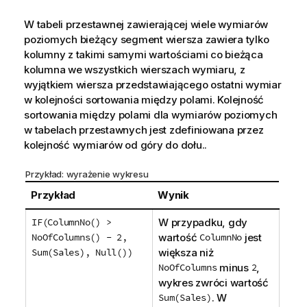
W tabeli przestawnej zawierającej wiele wymiarów
poziomych bieżący segment wiersza zawiera tylko
kolumny z takimi samymi wartościami co bieżąca
kolumna we wszystkich wierszach wymiaru, z
wyjątkiem wiersza przedstawiającego ostatni wymiar
w kolejności sortowania między polami. Kolejność
sortowania między polami dla wymiarów poziomych
w tabelach przestawnych jest zdefiniowana przez
kolejność wymiarów od góry do dołu..
Przykład: wyrażenie wykresu
Przykład
Wynik
IF(ColumnNo() >
W przypadku, gdy
NoOfColumns() - 2,
wartość
ColumnNo
jest
Sum(Sales), Null())
większa niż
NoOfColumns
minus
2
,
wykres zwróci wartość
Sum(Sales)
. W