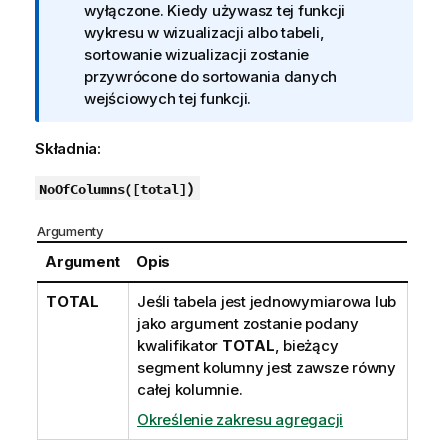
a
wyłączone. Kiedy używasz tej funkcji
c
wykresu w wizualizacji albo tabeli,
j
sortowanie wizualizacji zostanie
a
przywrócone do sortowania danych
wejściowych tej funkcji.
Składnia:
)
NoOfColumns(
[
total
]
Argumenty
Argument
Opis
TOTAL
Jeśli tabela jest jednowymiarowa lub
jako argument zostanie podany
kwalifikator
TOTAL
, bieżący
segment kolumny jest zawsze równy
całej kolumnie.
Określenie zakresu agregacji