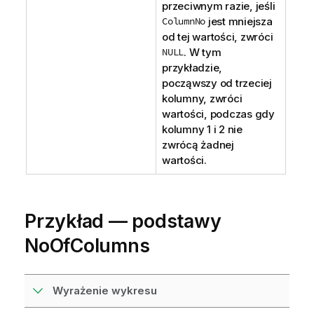
przeciwnym razie, jeśli
ColumnNo
jest mniejsza
od tej wartości, zwróci
NULL
. W tym
przykładzie,
począwszy od trzeciej
kolumny, zwróci
wartości, podczas gdy
kolumny 1 i 2 nie
zwrócą żadnej
wartości.
Przykład — podstawy
NoOfColumns
Wyrażenie wykresu