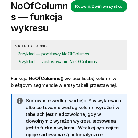
NoOfColumn
Rozwiń/Zwiń wszystko
s — funkcja
wykresu
NA TEJ STRONIE
Przykład — podstawy NoOfColumns
Przykład — zastosowanie NoOfColumns
Funkcja
NoOfColumns()
zwraca liczbę kolumn w
bieżącym segmencie wierszy tabeli przestawnej.
I
Sortowanie według wartości Y w wykresach
n
albo sortowanie według kolumn wyrażeń w
f
tabelach jest niedozwolone, gdy w
o
dowolnym z wyrażeń wykresu stosowana
r
jest ta funkcja wykresu. W takiej sytuacji te
m
opcje sortowania są automatycznie