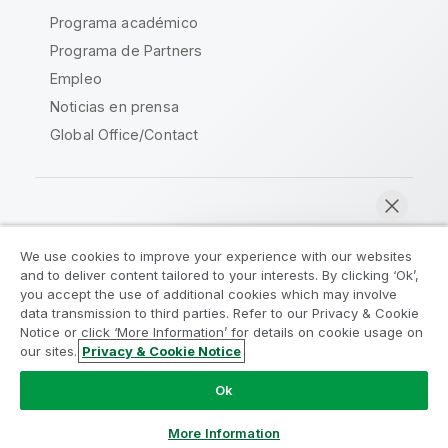
Programa académico
Programa de Partners
Empleo
Noticias en prensa
Global Office/Contact
Qlik Community
We use cookies to improve your experience with our websites
and to deliver content tailored to your interests. By clicking ‘Ok’,
Acuerdos legales
Condiciones del producto
you accept the use of additional cookies which may involve
data transmission to third parties. Refer to our Privacy & Cookie
Legal Policies
Política legal
Notice or click ‘More Information’ for details on cookie usage on
Condiciones de uso
Marcas comerciales
our sites.
Privacy & Cookie Notice
Chatear ahora
Do Not Share My Info
Ok
Copyright © 1993-2026 QlikTech International AB.
Reservados todos los derechos.
More Information