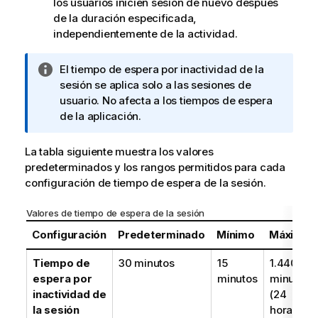
los usuarios inicien sesión de nuevo después
de la duración especificada,
independientemente de la actividad.
N
El tiempo de espera por inactividad de la
o
sesión se aplica solo a las sesiones de
t
usuario. No afecta a los tiempos de espera
a
de la aplicación.
i
n
La tabla siguiente muestra los valores
f
predeterminados y los rangos permitidos para cada
o
configuración de tiempo de espera de la sesión.
r
m
Valores de tiempo de espera de la sesión
a
Configuración
Predeterminado
Mínimo
Máximo
t
i
Tiempo de
30 minutos
15
1.440
v
espera por
minutos
minutos
a
inactividad de
(24
la sesión
horas)