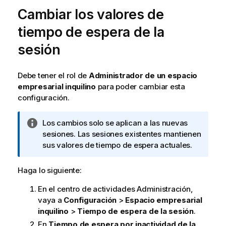
Cambiar los valores de
tiempo de espera de la
sesión
Debe tener el rol de
Administrador de un espacio
empresarial inquilino
para poder cambiar esta
configuración.
N
Los cambios solo se aplican a las nuevas
o
sesiones. Las sesiones existentes mantienen
t
sus valores de tiempo de espera actuales.
a
i
Haga lo siguiente:
n
En el centro de actividades
Administración
,
f
vaya a
Configuración
>
Espacio empresarial
o
inquilino
>
Tiempo de espera de la sesión
.
r
m
En
Tiempo de espera por inactividad de la