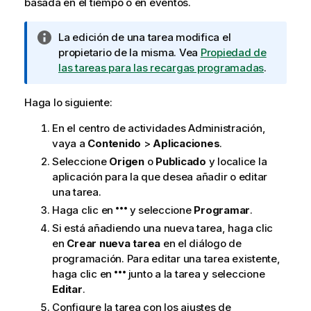
basada en el tiempo o en eventos.
N
La edición de una tarea modifica el
o
propietario de la misma. Vea
Propiedad de
t
las tareas para las recargas programadas
.
a
i
Haga lo siguiente:
n
En el centro de actividades
Administración
,
f
vaya a
Contenido
>
Aplicaciones
.
o
r
Seleccione
Origen
o
Publicado
y localice la
m
aplicación para la que desea añadir o editar
a
una tarea.
t
Haga clic en
y seleccione
Programar
.
i
Si está añadiendo una nueva tarea, haga clic
v
en
Crear nueva tarea
en el diálogo de
a
programación. Para editar una tarea existente,
haga clic en
junto a la tarea y seleccione
Editar
.
Configure la tarea con los ajustes de