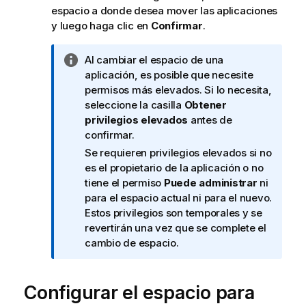
espacio a donde desea mover las aplicaciones
y luego haga clic en
Confirmar
.
N
Al cambiar el espacio de una
o
aplicación, es posible que necesite
t
permisos más elevados. Si lo necesita,
a
seleccione la casilla
Obtener
i
privilegios elevados
antes de
n
confirmar.
f
Se requieren privilegios elevados si no
o
es el propietario de la aplicación o no
r
tiene el permiso
Puede administrar
ni
m
para el espacio actual ni para el nuevo.
a
Estos privilegios son temporales y se
t
revertirán una vez que se complete el
i
cambio de espacio.
v
a
Configurar el espacio para