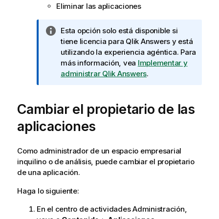
Eliminar las aplicaciones
N
Esta opción solo está disponible si
o
tiene licencia para
Qlik Answers
y está
t
utilizando la experiencia agéntica. Para
a
más información, vea
Implementar y
i
administrar Qlik Answers
.
n
f
Cambiar el propietario de las
o
r
aplicaciones
m
a
t
Como administrador de un espacio empresarial
i
inquilino o de análisis, puede cambiar el propietario
v
de una aplicación.
a
Haga lo siguiente:
En el centro de actividades
Administración
,