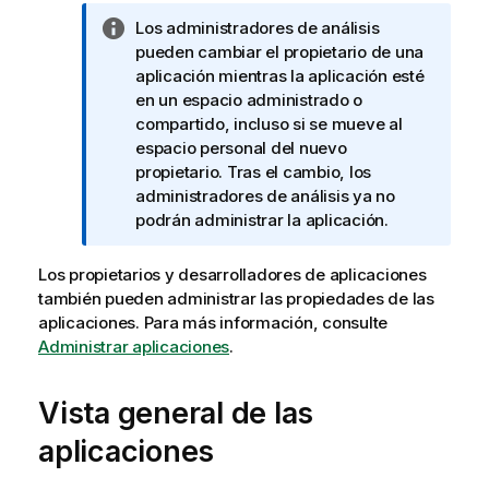
N
Los administradores de análisis
o
pueden cambiar el propietario de una
t
aplicación mientras la aplicación esté
a
en un espacio administrado o
i
compartido, incluso si se mueve al
n
espacio personal del nuevo
f
propietario. Tras el cambio, los
o
administradores de análisis ya no
r
podrán administrar la aplicación.
m
a
Los propietarios y desarrolladores de aplicaciones
t
también pueden administrar las propiedades de las
i
aplicaciones. Para más información, consulte
v
Administrar aplicaciones
.
a
Vista general de las
aplicaciones