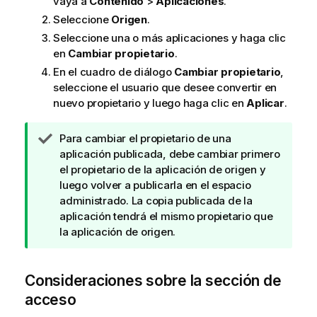
vaya a
Contenido
>
Aplicaciones
.
Seleccione
Origen
.
Seleccione una o más aplicaciones y haga clic
en
Cambiar propietario
.
En el cuadro de diálogo
Cambiar propietario
,
seleccione el usuario que desee convertir en
nuevo propietario y luego haga clic en
Aplicar
.
N
Para cambiar el propietario de una
o
aplicación publicada, debe cambiar primero
t
el propietario de la aplicación de origen y
a
luego volver a publicarla en el espacio
d
administrado. La copia publicada de la
e
aplicación tendrá el mismo propietario que
s
la aplicación de origen.
u
g
Consideraciones sobre la sección de
e
r
acceso
e