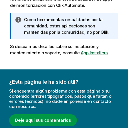
de monitorización
con
Qlik Automate
.
N
Como herramientas respaldadas por la
o
comunidad, estas aplicaciones son
t
mantenidas por la comunidad, no por
Qlik
.
a
i
Si desea más detalles sobre su instalación y
n
mantenimiento o soporte, consulte
App Installers
.
f
o
r
m
¿Esta página le ha sido útil?
a
t
Si encuentra algún problema con esta página o su
i
contenido (errores tipográficos, pasos que faltan o
errores técnicos), no dude en ponerse en contacto
v
con nosotros.
a
Deje aquí sus comentarios