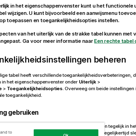
rlijk
in het eigenschappenvenster kunt u het functionele ui
bel wijzigen. U kunt bijvoorbeeld een aanwijsmenu toevo
p toepassen en toegankelijkheidsopties instellen.
ecten van het uiterlijk van de strakke tabel kunnen met
ngepast. Ga voor meer informatie naar
Een rechte tabel
kelijkheidsinstellingen beheren
ge tabel heeft verschillende toegankelijkheidsverbeteringen, d
n in het eigenschappenvenster onder
Uiterlijk
>
e
>
Toegankelijkheidsopties
. Overweeg om beide instellingen 
le toegankelijkheid.
ing gebruiken
elling
Paginering gebruiken
wijzigt u hoeveel rijen tegelijk in 
 and to
. Bij paginering worden in plaats van alle rijen tegelijkertijd sl
Ok