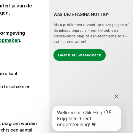
terlijk van de
egen,
WAS DEZE PAGINA NUTTIG?
Als u problemen ervaart op deze pagina of
de inhoud onjuist is – een tikfout, een
 vormgeving
ontbrekende stap of een technische fout –
 opmaken
.
laat het ons weten!
Geef hier uw feedback
ie u kunt
in te schakelen
het diagram worden
echts een aantal