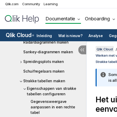
ringdiagrammen maken
Qlik.com
Community
Learning
Draaitabellen maken
Documentatie
Onboarding
Draaitabellen maken (Pivot)
P&L-draaidiagrammen maken
Qlik Cloud
Inleiding
Wat is nieuw?
Analyse
Gege
®
Radardiagrammen maken
Qlik Cloud
Sankey-diagrammen maken
Werken met vi
Spreidingsplots maken
Strakke tabe
Schuifregelaars maken
Somm
is a
Strakke tabellen maken
Eigenschappen van strakke
tabellen configureren
Het ui
Gegevensweergave
eenvo
aanpassen in een rechte
tabel