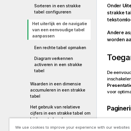
Onder
Uite
Sorteren in een strakke
tabel configureren
strakke ta
tekstomloo
Het uiterlijk en de navigatie
van een eenvoudige tabel
Andere asp
aanpassen
worden aa
Een rechte tabel opmaken
Toegan
Diagram verkennen
activeren in een strakke
tabel
De eenvoudi
inschakele
Waarden in een dimensie
Presentati
accumuleren in een strakke
voor optima
tabel
Het gebruik van relatieve
Paginer
cijfers in een strakke tabel om
bijdrage te berekenen
Met de inst
We use cookies to improve your experience with our websites
weergegeven