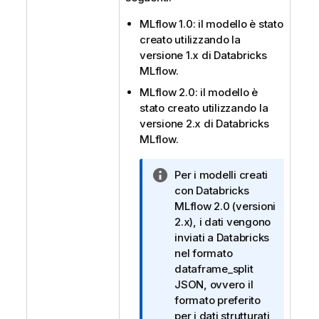
MLflow 1.0: il modello è stato
creato utilizzando la
versione 1.x di
Databricks
MLflow
.
MLflow 2.0: il modello è
stato creato utilizzando la
versione 2.x di
Databricks
MLflow
.
N
Per i modelli creati
o
con
Databricks
t
MLflow 2.0
(versioni
a
2.x), i dati vengono
i
inviati a
Databricks
n
nel formato
f
dataframe_split
o
JSON, ovvero il
r
formato preferito
m
per i dati strutturati