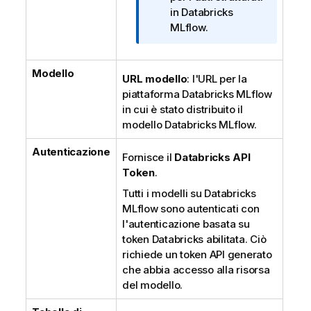
a
in
Databricks
t
MLflow
.
i
c
Modello
a
URL modello
: l'URL per la
piattaforma
Databricks MLflow
in cui è stato distribuito il
modello
Databricks MLflow
.
Autenticazione
Fornisce il
Databricks API
Token
.
Tutti i modelli su
Databricks
MLflow
sono autenticati con
l'autenticazione basata su
token
Databricks
abilitata. Ciò
richiede un token API generato
che abbia accesso alla risorsa
del modello.