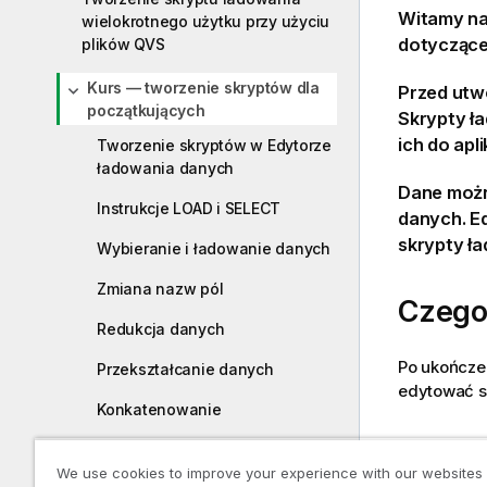
Witamy na
wielokrotnego użytku przy użyciu
dotyczące
plików QVS
Kurs — tworzenie skryptów dla
Przed ut
początkujących
Skrypty ł
ich do apli
Tworzenie skryptów w Edytorze
ładowania danych
Dane moż
Instrukcje LOAD i SELECT
danych. E
skrypty ł
Wybieranie i ładowanie danych
Zmiana nazw pól
Czego
Redukcja danych
Po ukończe
Przekształcanie danych
edytować sk
Konkatenowanie
Kto po
Odwołania cykliczne
We use cookies to improve your experience with our websites