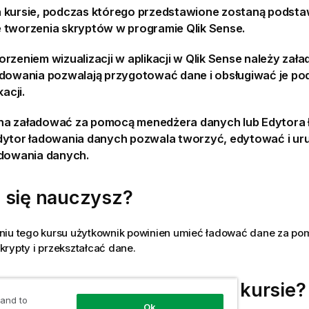
 kursie, podczas którego przedstawione zostaną podst
 tworzenia skryptów w programie
Qlik Sense
.
worzeniem
wizualizacji
w
aplikacji
w
Qlik Sense
należy zała
adowania
pozwalają przygotować dane i obsługiwać je po
kacji.
na załadować za pomocą
menedżera danych
lub Edytora
dytor ładowania danych pozwala tworzyć, edytować i u
adowania danych.
 się nauczysz?
niu tego kursu użytkownik powinien umieć ładować dane za po
rypty i przekształcać dane.
winien wziąć udział w tym kursie?
 and to
Ok