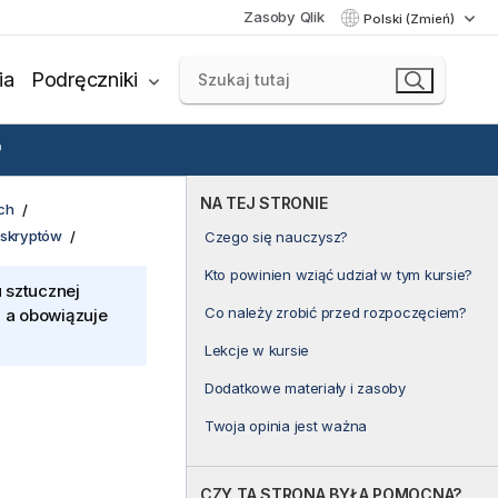
Zasoby Qlik
Polski (Zmień)
ia
Podręczniki
NA TEJ STRONIE
ch
 skryptów
Czego się nauczysz?
Kto powinien wziąć udział w tym kursie?
 sztucznej
Co należy zrobić przed rozpoczęciem?
, a obowiązuje
Lekcje w kursie
Dodatkowe materiały i zasoby
Twoja opinia jest ważna
CZY TA STRONA BYŁA POMOCNA?