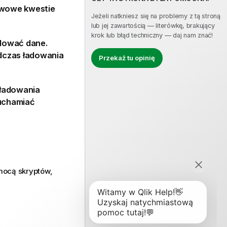
awowe kwestie
Jeżeli natkniesz się na problemy z tą stroną
lub jej zawartością — literówkę, brakujący
krok lub błąd techniczny — daj nam znać!
dować dane.
dczas ładowania
Przekaż tu opinię
 ładowania
ruchamiać
mocą skryptów,