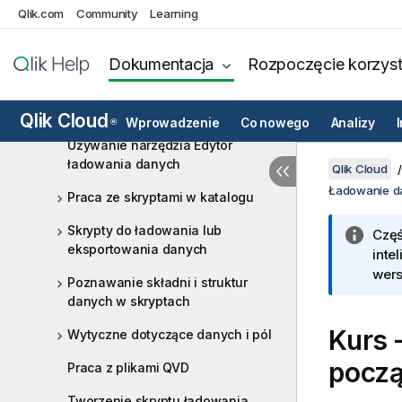
Qlik.com
Community
Learning
handlowej danych
Ładowanie danych i zarządzanie
Dokumentacja
Rozpoczęcie korzyst
nimi za pomocą Menedżera danych
Ładowanie i przekształcanie
Qlik Cloud
danych za pomocą skryptów
Wprowadzenie
Co nowego
Analizy
®
Używanie narzędzia Edytor
ładowania danych
Qlik Cloud
Ładowanie d
Praca ze skryptami w katalogu
Skrypty do ładowania lub
Częś
eksportowania danych
inte
wers
Poznawanie składni i struktur
danych w skryptach
Kurs 
Wytyczne dotyczące danych i pól
począ
Praca z plikami QVD
Tworzenie skryptu ładowania