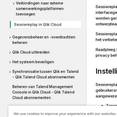
Verbindingen naar externe
Sessierepla
samenwerkingsplatformen
interfacege
toevoegen
worden gere
ontwerpte
Sessiereplay in Qlik Cloud
Sessierepla
Gegevensbeheer en -overdrachten
het verbet
beheren
Raadpleeg 
Qlik Cloud uitbreiden
privacy beh
Het systeem beveiligen
Instel
Synchronisatie tussen Qlik en Talend
- Qlik Talend Cloud abonnementen
Sessierepla
Beheren van Talend Management
gebruikersn
Console in Qlik Cloud - Qlik Talend
aangeweze
Cloud abonnementen
Tenan
Uw Qlik Cloud-abonnement beheren
Gebru
We use cookies to improve your experience with our websites
Hulpprogramma's en