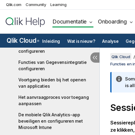
Qlik.com
Community
Learning
On-demand gegevens inschakelen
in applicaties
Documentatie
Onboarding
Metrische gebruiksgegevens voor
inhoud weergeven
Qlik Cloud
Inleiding
Wat is nieuw?
Analyse
Gege
®
Voorbeeldgrootte van gegevensset
configureren
Qlik Cloud
Functies van Gegevensintegratie
Functies en i
configureren
Somm
Voortgang bieden bij het openen
is a
van applicaties
Het aanvraagproces voor toegang
aanpassen
Sessi
De mobiele Qlik Analytics-app
beveiligen en configureren met
Sessierep
Microsoft Intune
ze klikken