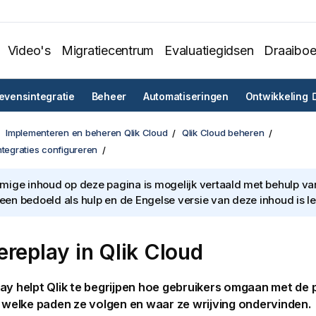
Video's
Migratiecentrum
Evaluatiegidsen
Draaibo
vensintegratie
Beheer
Automatiseringen
Ontwikkeling
Implementeren en beheren Qlik Cloud
Qlik Cloud beheren
ntegraties configureren
ige inhoud op deze pagina is mogelijk vertaald met behulp van 
lleen bedoeld als hulp en de Engelse versie van deze inhoud is l
ereplay in
Qlik Cloud
lay helpt
Qlik
te begrijpen hoe gebruikers omgaan met de 
, welke paden ze volgen en waar ze wrijving ondervinden.