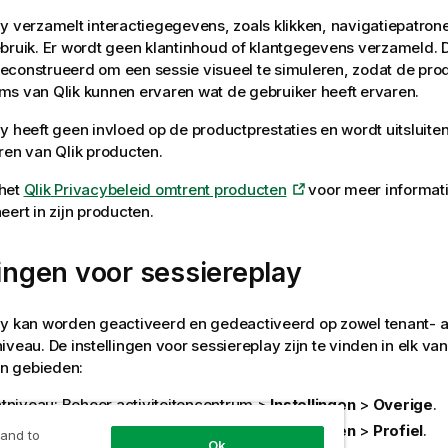
y verzamelt interactiegegevens, zoals klikken, navigatiepatron
bruik. Er wordt geen klantinhoud of klantgegevens verzameld. D
construeerd om een sessie visueel te simuleren, zodat de pro
ams van
Qlik
kunnen ervaren wat de gebruiker heeft ervaren.
y heeft geen invloed op de productprestaties en wordt uitsluite
eren van
Qlik
producten.
het
Qlik
Privacybeleid omtrent producten
voor meer informat
eert in zijn producten.
lingen voor sessiereplay
y kan worden geactiveerd en gedeactiveerd op zowel tenant- a
iveau. De instellingen voor sessiereplay zijn te vinden in elk va
n gebieden:
t
niveau:
Beheer
activiteitencentrum >
Instellingen
>
Overige
.
ikersniveau: Gebruikersprofielmenu >
Instellingen
>
Profiel
.
 and to
Ok