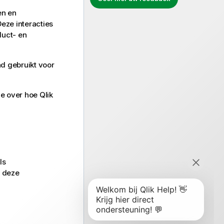
en en
eze interacties
duct- en
nd gebruikt voor
ie over hoe
Qlik
ls
n deze