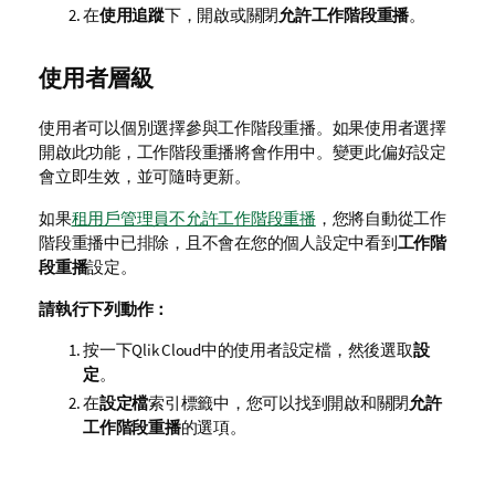
在
使用追蹤
下，開啟或關閉
允許工作階段重播
。
使用者層級
使用者可以個別選擇參與工作階段重播。如果使用者選擇
開啟此功能，工作階段重播將會作用中。變更此偏好設定
會立即生效，並可隨時更新。
如果
租用戶管理員不允許工作階段重播
，您將自動從工作
階段重播中已排除，且不會在您的個人設定中看到
工作階
段重播
設定。
請執行下列動作：
按一下
Qlik Cloud
中的使用者設定檔，然後選取
設
定
。
在
設定檔
索引標籤中，您可以找到開啟和關閉
允許
工作階段重播
的選項。