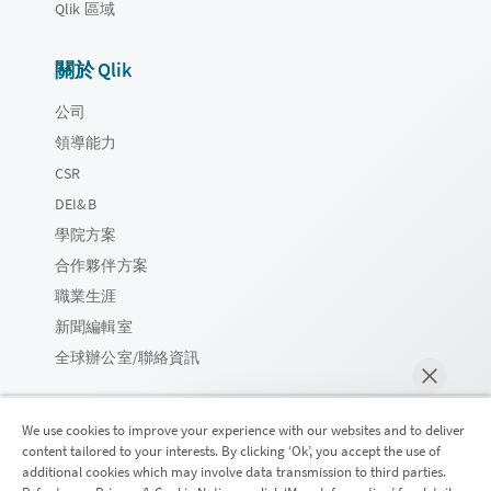
Qlik 區域
關於 Qlik
公司
領導能力
CSR
DEI&B
學院方案
合作夥伴方案
職業生涯
新聞編輯室
全球辦公室/聯絡資訊
We use cookies to improve your experience with our websites and to deliver
content tailored to your interests. By clicking ‘Ok’, you accept the use of
Qlik 社群
additional cookies which may involve data transmission to third parties.