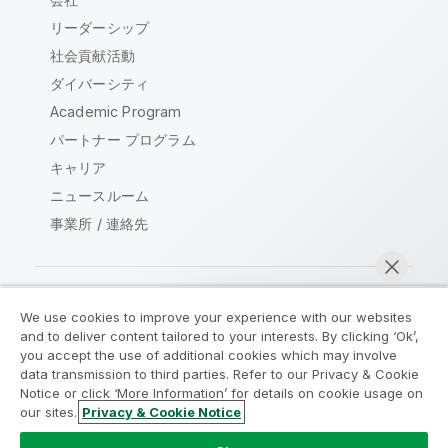
リーダーシップ
社会貢献活動
ダイバーシティ
Academic Program
パートナー プログラム
キャリア
ニュースルーム
事業所 / 連絡先
We use cookies to improve your experience with our websites
Qlik コミュニティ
and to deliver content tailored to your interests. By clicking ‘Ok’,
you accept the use of additional cookies which may involve
data transmission to third parties. Refer to our Privacy & Cookie
法的契約
製品規約
Legal Policies
Notice or click ‘More Information’ for details on cookie usage on
リーガルポリシー
利用規約
商標
our sites.
Privacy & Cookie Notice
今すぐチャット
Do Not Share My Info