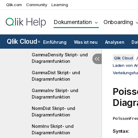
FDensity Skript- und
Qlik.com
Community
Learning
Diagrammfunktion
FDist Skript- und
Dokumentation
Onboarding
Diagrammfunktion
FInv Skript- und
Qlik Cloud
Einführung
Was ist neu
Analysen
Da
®
Diagrammfunktion
GammaDensity Skript- und
Qlik Cloud
Diagrammfunktion
Laden von A
GammaDist Skript- und
Verteilungsfu
Diagrammfunktion
Poiss
GammaInv Skript- und
Diagrammfunktion
Diag
NormDist Skript- und
Diagrammfunktion
PoissonFre
NormInv Skript- und
Syntax:
Diagrammfunktion