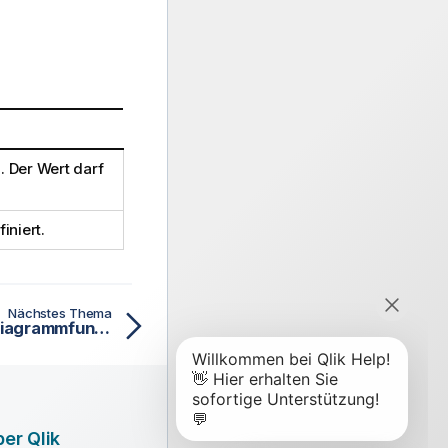
. Der Wert darf
iniert.
Nächstes Thema
PoissonInv Skript- und Diagrammfunktion
er Qlik