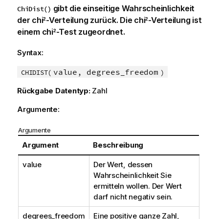
gibt die einseitige Wahrscheinlichkeit
ChiDist()
der chi
-Verteilung zurück. Die chi
-Verteilung ist
2
2
einem chi
-Test zugeordnet.
2
Syntax:
value, degrees_freedom
CHIDIST(
)
Rückgabe Datentyp:
Zahl
Argumente:
Argumente
Argument
Beschreibung
value
Der Wert, dessen
Wahrscheinlichkeit Sie
ermitteln wollen. Der Wert
darf nicht negativ sein.
degrees_freedom
Eine positive ganze Zahl,