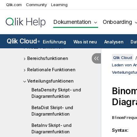
Funktionen
Qlik.com
Community
Learning
Logische Funktionen
Dokumentation
Onboarding
Mapping-Funktionen
Mathematische Funktionen
Qlik Cloud
Einführung
Was ist neu
Analysen
Da
®
NULL-Funktionen
Qlik Cloud
Bereichsfunktionen
Laden von A
Relationale Funktionen
Verteilungsfu
Verteilungsfunktionen
Binom
BetaDensity Skript- und
Diagrammfunktion
Diag
BetaDist Skript- und
Diagrammfunktion
BinomFrequ
BetaInv Skript- und
Syntax:
Diagrammfunktion