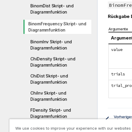
BinomFre
BinomDist Skript- und
Diagrammfunktion
Rückgabe 
BinomFrequency Skript- und
Argumente
Diagrammfunktion
Argumen
BinomInv Skript- und
Diagrammfunktion
value
ChiDensity Skript- und
Diagrammfunktion
trials
ChiDist Skript- und
Diagrammfunktion
trial_pro
ChiInv Skript- und
Diagrammfunktion
FDensity Skript- und
Diagrammfunktion
Vorherig
FDist Skript- und
We use cookies to improve your experience with our websites