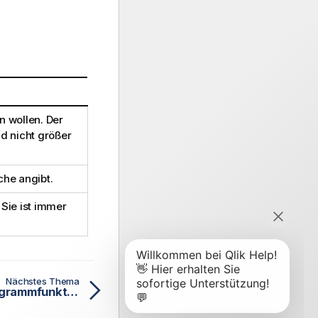
n wollen. Der
nd nicht größer
che angibt.
 Sie ist immer
Nächstes Thema
BinomInv Skript- und Diagrammfunktion