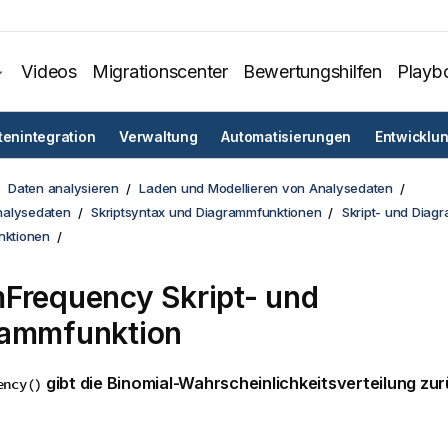
Videos
Migrationscenter
Bewertungshilfen
Playb
tenintegration
Verwaltung
Automatisierungen
Entwicklu
Daten analysieren
Laden und Modellieren von Analysedaten
nalysedaten
Skriptsyntax und Diagrammfunktionen
Skript- und Diag
nktionen
Frequency Skript- und
rammfunktion
gibt die Binomial-Wahrscheinlichkeitsverteilung zur
ency()