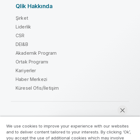
Qlik Hakkında
Şirket
Liderlik
CSR
DEI&B
Akademik Program
Ortak Programı
Kariyerler
Haber Merkezi
Küresel Ofis/İletişim
Qlik Topluluğu
We use cookies to improve your experience with our websites
and to deliver content tailored to your interests. By clicking ‘Ok’,
Yasal sözleşmeler
Ürün Koşulları
you accept the use of additional cookies which may involve