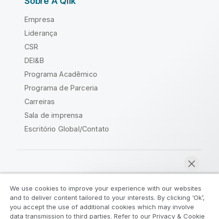
Sobre A Qlik
Empresa
Liderança
CSR
DEI&B
Programa Acadêmico
Programa de Parceria
Carreiras
Sala de imprensa
Escritório Global/Contato
Comunidade Qlik
We use cookies to improve your experience with our websites
and to deliver content tailored to your interests. By clicking ‘Ok’,
Acordos legais
Termos do produto
you accept the use of additional cookies which may involve
data transmission to third parties. Refer to our Privacy & Cookie
Legal Policies
Políticas Legais