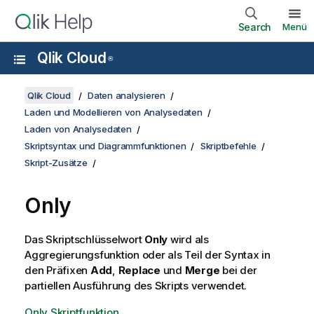
Search
Menü
Qlik Cloud
®
Qlik Cloud
Daten analysieren
Laden und Modellieren von Analysedaten
Laden von Analysedaten
Skriptsyntax und Diagrammfunktionen
Skriptbefehle
Skript-Zusätze
Only
Das Skriptschlüsselwort
Only
wird als
Aggregierungsfunktion oder als Teil der Syntax in
den Präfixen
Add
,
Replace
und
Merge
bei der
partiellen Ausführung des Skripts verwendet.
Only Skriptfunktion