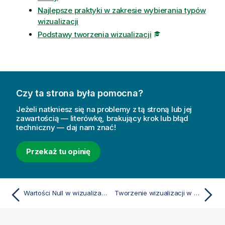
Najlepsze praktyki w zakresie wybierania typów
wizualizacji
Podstawy tworzenia wizualizacji
Czy ta strona była pomocna?
Jeżeli natkniesz się na problemy z tą stroną lub jej
zawartością — literówkę, brakujący krok lub błąd
techniczny — daj nam znać!
Przekaż tu opinię
Wartości Null w wizualizacjach
Tworzenie wizualizacji w oparciu o sugestie dotyczące wykresu programu Wnioski