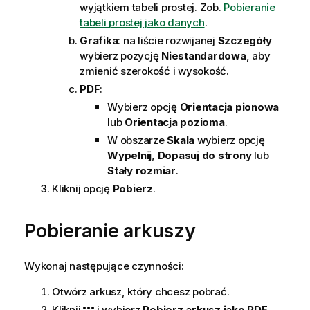
wyjątkiem tabeli prostej. Zob.
Pobieranie
tabeli prostej jako danych
.
Grafika
: na liście rozwijanej
Szczegóły
wybierz pozycję
Niestandardowa
, aby
zmienić szerokość i wysokość.
PDF
:
Wybierz opcję
Orientacja pionowa
lub
Orientacja pozioma
.
W obszarze
Skala
wybierz opcję
Wypełnij
,
Dopasuj do strony
lub
Stały rozmiar
.
Kliknij opcję
Pobierz
.
Pobieranie arkuszy
Wykonaj następujące czynności:
Otwórz arkusz, który chcesz pobrać.
Kliknij
i wybierz
Pobierz arkusz jako PDF
.