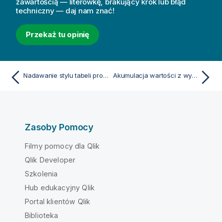
zawartością — literówkę, brakujący krok lub błąd
techniczny — daj nam znać!
Przekaż tu opinię
Nadawanie stylu tabeli prostej
Akumulacja wartości z wymiaru w tabeli prostej
Zasoby Pomocy
Filmy pomocy dla Qlik
Qlik Developer
Szkolenia
Hub edukacyjny Qlik
Portal klientów Qlik
Biblioteka