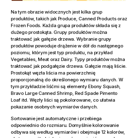
Na tym obrazie widocznych jest kilka grup
produktów, takich jak
Produce
,
Canned Products
oraz
Frozen Foods
. Każda grupa produktów składa się z
dużego prostokąta. Grupy produktów można
traktować jak gałęzie drzewa. Wybranie grupy
produktów powoduje drążenie w dół do następnego
poziomu, którym jest typ produktu, na przykład
Vegetables
,
Meat
oraz
Dairy
. Typy produktów można
traktować jak podgałęzie drzewa. Gałęzie mają liście.
Prostokąt węzła liścia ma powierzchnię
proporcjonalną do określonego
wymiaru
danych. W
tym przykładzie liśćmi są elementy
Ebony Squash
,
Bravo Large Canned Shrimp
,
Red Spade Pimento
Loaf
itd. Węzły liści są pokolorowane, co ułatwia
pokazanie osobnych wymiarów danych.
Sortowanie jest automatyczne i przebiega
odpowiednio do rozmiaru. Domyślnie kolorowanie
odbywa się według wymiarów i obejmuje 12 kolorów,