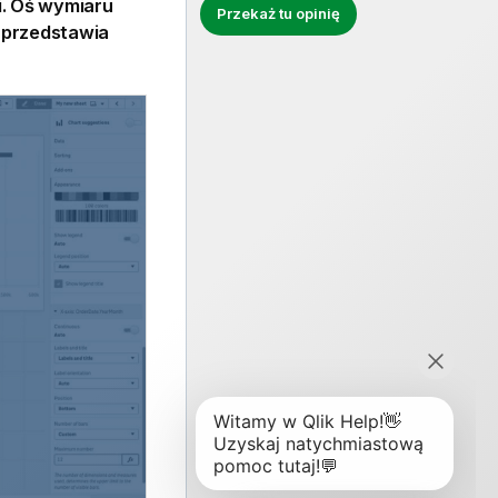
i. Oś
wymiaru
Przekaż tu opinię
przedstawia