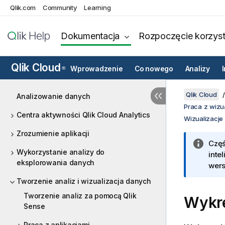
Qlik.com
Community
Learning
Dokumentacja
Rozpoczęcie korzyst
Qlik Cloud
Wprowadzenie
Co nowego
Analizy
®
Qlik Cloud
Analizowanie danych
Praca z wizu
Centra aktywności Qlik Cloud Analytics
Wizualizacje
Zrozumienie aplikacji
Częś
Wykorzystanie analizy do
inte
eksplorowania danych
wers
Tworzenie analiz i wizualizacja danych
Tworzenie analiz za pomocą Qlik
Wykr
Sense
Praca z aplikacjami