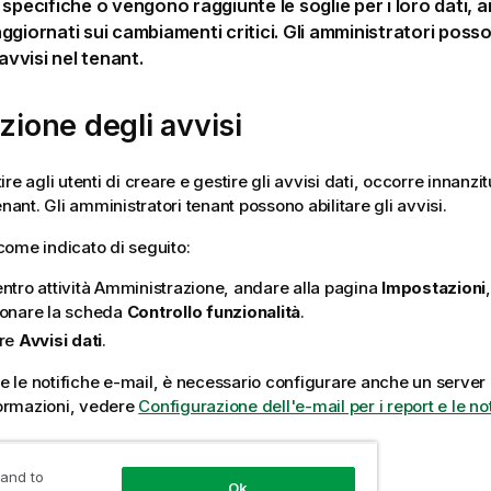
 specifiche o vengono raggiunte le soglie per i loro dati, a
ggiornati sui cambiamenti critici. Gli amministratori posso
 avvisi nel tenant.
azione degli avvisi
re agli utenti di creare e gestire gli avvisi dati, occorre innanzitu
enant. Gli amministratori tenant possono abilitare gli avvisi.
ome indicato di seguito:
ntro attività
Amministrazione
, andare alla pagina
Impostazioni
ionare la scheda
Controllo funzionalità
.
are
Avvisi dati
.
are le notifiche e-mail, è necessario configurare anche un server
nformazioni, vedere
Configurazione dell'e-mail per i report e le no
ne degli avvisi
 and to
Ok