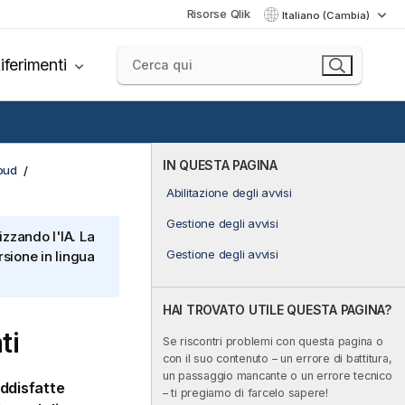
Risorse Qlik
Italiano (Cambia)
iferimenti
IN QUESTA PAGINA
loud
Abilitazione degli avvisi
Gestione degli avvisi
izzando l'IA. La
Gestione degli avvisi
sione in lingua
HAI TROVATO UTILE QUESTA PAGINA?
ti
Se riscontri problemi con questa pagina o
con il suo contenuto – un errore di battitura,
un passaggio mancante o un errore tecnico
ddisfatte
– ti pregiamo di farcelo sapere!