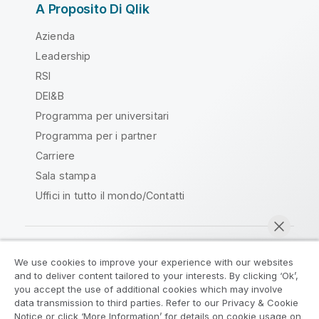
A Proposito Di Qlik
Azienda
Leadership
RSI
DEI&B
Programma per universitari
Programma per i partner
Carriere
Sala stampa
Uffici in tutto il mondo/Contatti
We use cookies to improve your experience with our websites
Qlik Community
and to deliver content tailored to your interests. By clicking ‘Ok’,
you accept the use of additional cookies which may involve
data transmission to third parties. Refer to our Privacy & Cookie
Contratti
Termini del prodotto
Notice or click ‘More Information’ for details on cookie usage on