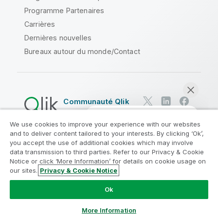
Programme Partenaires
Carrières
Dernières nouvelles
Bureaux autour du monde/Contact
Communauté Qlik
We use cookies to improve your experience with our websites
Contrats juridiques
and to deliver content tailored to your interests. By clicking ‘Ok’,
Conditions d'utilisation des produits
you accept the use of additional cookies which may involve
data transmission to third parties. Refer to our Privacy & Cookie
Legal Policies
Conditions légales
Notice or click ‘More Information’ for details on cookie usage on
Conditions d'utilisation
Marques
our sites.
Privacy & Cookie Notice
Discuter maintenant
Do Not Share My Info
Ok
Copyright © 1993-2026 QlikTech International AB. Tous
droits réservés.
More Information