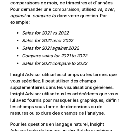
i
comparaisons de mois, de trimestres et d'années.
o
Pour demander une comparaison, utilisez
vs
,
over
,
n
against
ou
compare to
dans votre question. Par
s
exemple :
Sales for 2021 vs 2022
Sales for 2021 over 2022
Sales for 2021 against 2022
Compare sales for 2021 to 2022
Sales for 2021 compare to 2022
Insight Advisor
utilise les champs ou les termes que
vous spécifiez. Il peut utiliser des champs
supplémentaires dans les visualisations générées.
Insight Advisor
utilise tous les antécédents que vous
lui avez fournis pour masquer les graphiques, définir
les champs sous forme de dimensions ou de
mesures ou exclure des champs de l'analyse.
Pour les questions en langage naturel,
Insight
Advisor
tente de trouver un résultat de graphique