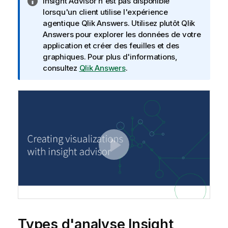
N
Insight Advisor
n'est pas disponible
o
lorsqu'un client utilise l'expérience
t
agentique
Qlik Answers
. Utilisez plutôt
Qlik
e
Answers
pour explorer les données de votre
I
application et créer des feuilles et des
n
graphiques. Pour plus d'informations,
f
consultez
Qlik Answers
.
o
r
m
a
t
i
o
n
s
Types d'analyse Insight