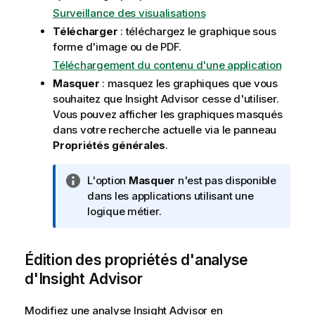
Surveillance des visualisations
Télécharger
: téléchargez le graphique sous
forme d'image ou de PDF.
Téléchargement du contenu d'une application
Masquer
: masquez les graphiques que vous
souhaitez que
Insight Advisor
cesse d'utiliser.
Vous pouvez afficher les graphiques masqués
dans votre recherche actuelle via le panneau
Propriétés générales
.
N
L'option
Masquer
n'est pas disponible
o
dans les applications utilisant une
t
logique métier.
e
I
Édition des propriétés d'analyse
n
f
d'
Insight Advisor
o
r
Modifiez une analyse
Insight Advisor
en