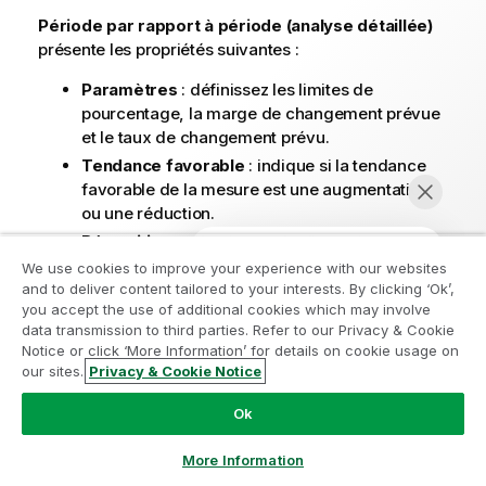
Période par rapport à période (analyse détaillée)
présente les propriétés suivantes :
Paramètres
: définissez les limites de
pourcentage, la marge de changement prévue
et le taux de changement prévu.
Tendance favorable
: indique si la tendance
favorable de la mesure est une augmentation
ou une réduction.
Répartition
: sélectionnez la dimension pour
afficher les changements de période détaillés
We use cookies to improve your experience with our websites
avec la mesure.
and to deliver content tailored to your interests. By clicking ‘Ok’,
you accept the use of additional cookies which may involve
Mesures
: sélectionnez la mesure pour laquelle
data transmission to third parties. Refer to our Privacy & Cookie
vous souhaitez afficher les changements de
Notice or click ‘More Information’ for details on cookie usage on
période.
our sites.
Privacy & Cookie Notice
Discuter maintenant
Période d'analyse
: sélectionnez la période
Ok
d'analyse. Vous pouvez ajuster la période
d'analyse en sélectionnant de nouvelles
More Information
valeurs dans
Période 1
ou
Période 2
.