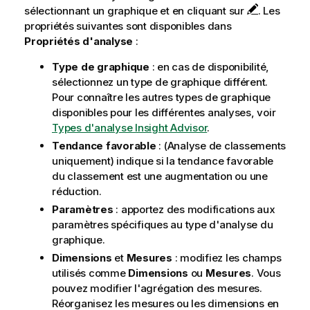
m
sélectionnant un graphique et en cliquant sur
. Les
a
propriétés suivantes sont disponibles dans
t
Propriétés d'analyse
:
i
o
Type de graphique
: en cas de disponibilité,
n
sélectionnez un type de graphique différent.
s
Pour connaître les autres types de graphique
disponibles pour les différentes analyses, voir
Types d'analyse Insight Advisor
.
Tendance favorable
: (Analyse de classements
uniquement) indique si la tendance favorable
du classement est une augmentation ou une
réduction.
Paramètres
: apportez des modifications aux
paramètres spécifiques au type d'analyse du
graphique.
Dimensions
et
Mesures
: modifiez les champs
utilisés comme
Dimensions
ou
Mesures
. Vous
pouvez modifier l'
agrégation
des mesures.
Réorganisez les mesures ou les dimensions en