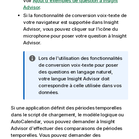
voir
Ajout d'exemples de question à Insight
Advisor
.
Si la fonctionnalité de conversion voix-texte de
votre navigateur est supportée dans
Insight
Advisor
, vous pouvez cliquer sur l'icône du
microphone pour poser votre question à
Insight
Advisor
.
N
Lors de l'utilisation des fonctionnalités
o
de conversion voix-texte pour poser
t
des questions en langage naturel,
e
votre langue
Insight Advisor
doit
I
correspondre à celle utilisée dans vos
n
données.
f
o
Si une application définit des périodes temporelles
r
dans le
script de chargement
, le modèle logique ou
m
AutoCalendar, vous pouvez demander à
Insight
a
Advisor
d'effectuer des comparaisons de périodes
t
temporelles. Vous pouvez demander des