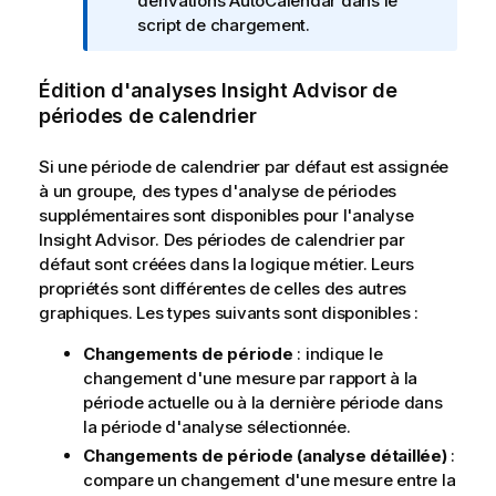
r
dérivations AutoCalendar dans le
m
script de chargement.
a
t
Édition d'analyses
Insight Advisor
de
i
périodes de calendrier
o
n
Si une période de calendrier par défaut est assignée
s
à un groupe, des types d'analyse de périodes
supplémentaires sont disponibles pour l'analyse
Insight Advisor
. Des périodes de calendrier par
défaut sont créées dans la logique métier. Leurs
propriétés sont différentes de celles des autres
graphiques. Les types suivants sont disponibles :
Changements de période
: indique le
changement d'une mesure par rapport à la
période actuelle ou à la dernière période dans
la période d'analyse sélectionnée.
Changements de période (analyse détaillée)
:
compare un changement d'une mesure entre la