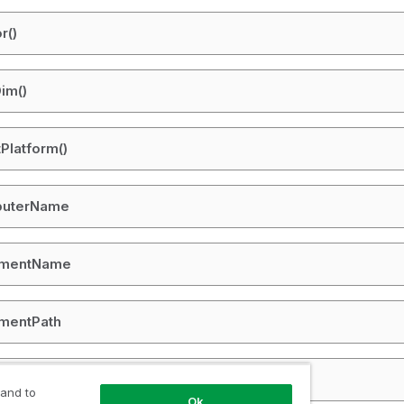
r()
im()
tPlatform()
uterName
mentName
mentPath
mentTitle
 and to
Ok