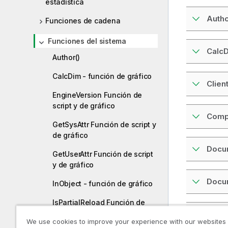
estadística
Autho
Funciones de cadena
Funciones del sistema
CalcD
Author()
CalcDim - función de gráfico
Clien
EngineVersion Función de
script y de gráfico
Comp
GetSysAttr Función de script y
de gráfico
Docu
GetUserAttr Función de script
y de gráfico
Docu
InObject - función de gráfico
IsPartialReload Función de
script
Docu
We use cookies to improve your experience with our websites