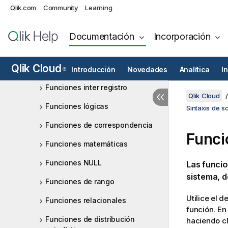
Qlik.com
Community
Learning
Funciones de formato
Funciones numéricas generales
Documentación
Incorporación
Funciones geoespaciales
Qlik Cloud
Funciones de interpretación
Introducción
Novedades
Analítica
I
®
Funciones inter registro
Qlik Cloud
Funciones lógicas
Sintaxis de s
Funciones de correspondencia
Funci
Funciones matemáticas
Funciones NULL
Las funcio
sistema, d
Funciones de rango
Utilice el 
Funciones relacionales
función. En
Funciones de distribución
haciendo cl