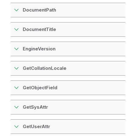
DocumentPath
DocumentTitle
EngineVersion
GetCollationLocale
GetObjectField
GetSysAttr
GetUserAttr