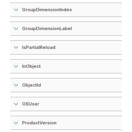
GroupDimensionIndex
GroupDimensionLabel
IsPartialReload
InObject
ObjectId
OSUser
ProductVersion