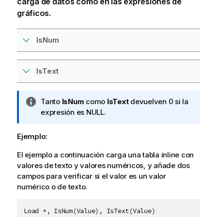
carga de datos
como en las expresiones de
gráficos.
IsNum
IsText
N
Tanto
IsNum
como
IsText
devuelven 0 si la
o
expresión es
NULL
.
t
a
Ejemplo:
i
El ejemplo a continuación carga una tabla inline con
n
valores de texto y valores numéricos, y añade dos
f
campos para verificar si el valor es un valor
o
numérico o de texto.
r
m
a
Load *, IsNum(Value), IsText(Value)
