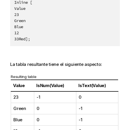
t
Inline [

i
Value

v
23

a
Green

Blue

12

33Red];
La tabla resultante tiene el siguiente aspecto:
Resulting table
Value
IsNum(Value)
IsText(Value)
23
-1
0
Green
0
-1
Blue
0
-1