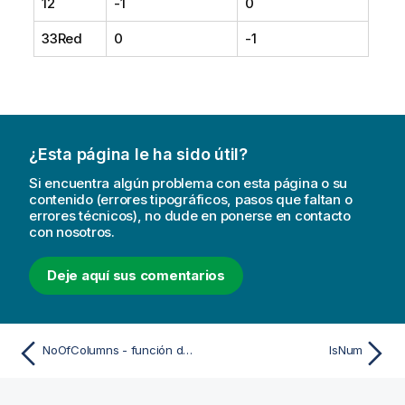
12
-1
0
33Red
0
-1
¿Esta página le ha sido útil?
Si encuentra algún problema con esta página o su
contenido (errores tipográficos, pasos que faltan o
errores técnicos), no dude en ponerse en contacto
con nosotros.
Deje aquí sus comentarios
NoOfColumns - función de gráfico
IsNum