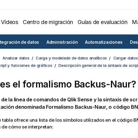
Vídeos
Centro de migración
Guías de evaluación
Ma
ntegración de datos
Administración
Automatizaciones
Des
Analizar datos
Carga y modelado de datos analíticos
Cargar datos 
cript y funciones de gráficos
Descripción general de la sintaxis de scrip
es el formalismo
Backus-Naur
?
s de la línea de comandos de
Qlik Sense
y la sintaxis de sc
tación denominada Formalismo
Backus-Naur
, o código
BN
e tabla ofrece una lista de los símbolos utilizados en el código
B
 de cómo se interpretan: