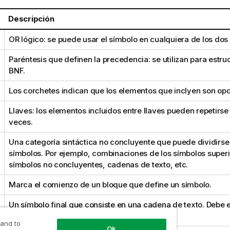
Descripción
OR
lógico: se puede usar el símbolo en cualquiera de los dos 
Paréntesis que definen la precedencia: se utilizan para estruc
BNF
.
Los corchetes indican que los elementos que inclyen son opc
Llaves: los elementos incluidos entre llaves pueden repetirs
veces.
Una categoría sintáctica no concluyente que puede dividirse
símbolos. Por ejemplo, combinaciones de los símbolos superi
símbolos no concluyentes, cadenas de texto, etc.
Marca el comienzo de un bloque que define un símbolo.
Un símbolo final que consiste en una cadena de texto. Debe es
cual en el script.
 and to
Ok