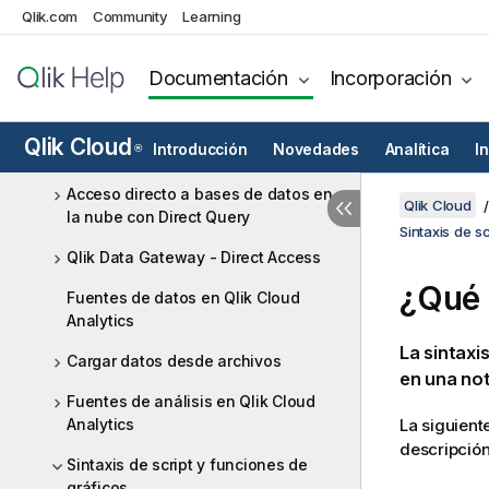
de datos
Qlik.com
Community
Learning
Cargar y preparar datos con la
receta de tabla
Documentación
Incorporación
Desarrollo colaborativo de scripts
de carga de datos en espacios
Qlik Cloud
Introducción
Novedades
Analítica
I
®
compartidos
Acceso directo a bases de datos en
Qlik Cloud
la nube con Direct Query
Sintaxis de s
Qlik Data Gateway - Direct Access
¿Qué 
Fuentes de datos en Qlik Cloud
Analytics
La sintaxi
Cargar datos desde archivos
en una no
Fuentes de análisis en Qlik Cloud
Analytics
La siguient
descripción
Sintaxis de script y funciones de
gráficos