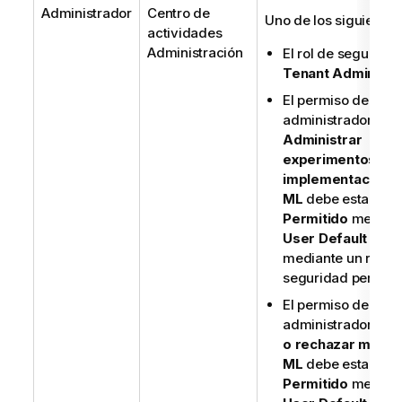
Administrador
Centro de
Uno de los siguientes
actividades
Administración
El rol de segurida
Tenant Admin
El permiso de
administrador
Administrar
experimentos e
implementacione
ML
debe estar
Permitido
median
User Default
o
mediante un rol de
seguridad persona
El permiso de
administrador
Apr
o rechazar model
ML
debe estar
Permitido
median