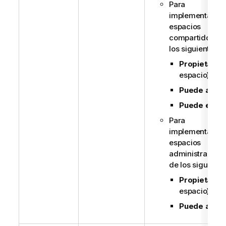
Para
implementacion
espacios
compartidos, u
los siguientes:
Propietario
(
espacio)
Puede admin
Puede edita
Para
implementacion
espacios
administrados,
de los siguiente
Propietario
(
espacio)
Puede admin