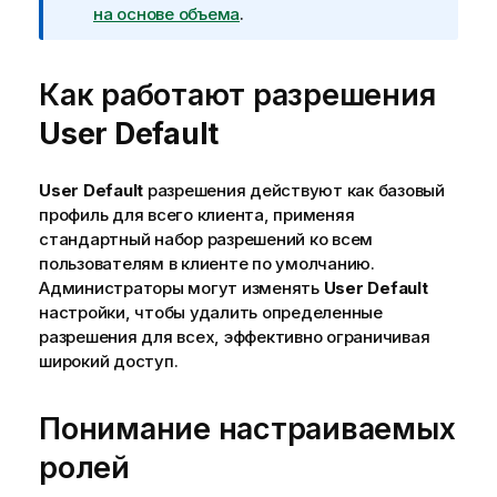
и
на основе объема
.
е
к
Как работают разрешения
и
н
User Default
ф
о
р
User Default
разрешения действуют как базовый
м
профиль для всего клиента, применяя
а
стандартный набор разрешений ко всем
ц
пользователям в клиенте по умолчанию.
и
Администраторы могут изменять
User Default
и
настройки, чтобы удалить определенные
разрешения для всех, эффективно ограничивая
широкий доступ.
Понимание настраиваемых
ролей