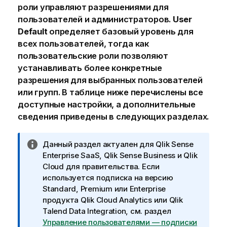
роли управляют разрешениями для
пользователей и администраторов.
User
Default
определяет базовый уровень для
всех пользователей, тогда как
пользовательские роли позволяют
устанавливать более конкретные
разрешения для выбранных пользователей
или групп. В таблице ниже перечислены все
доступные настройки, а дополнительные
сведения приведены в следующих разделах.
П
Данный раздел актуален для
Qlik Sense
р
Enterprise SaaS
,
Qlik Sense Business
и
Qlik
и
Cloud для правительства
. Если
м
используется подписка на версию
е
Standard, Premium или Enterprise
ч
продукта
Qlik Cloud Analytics
или
Qlik
а
Talend Data Integration
, см. раздел
н
Управление пользователями — подписки