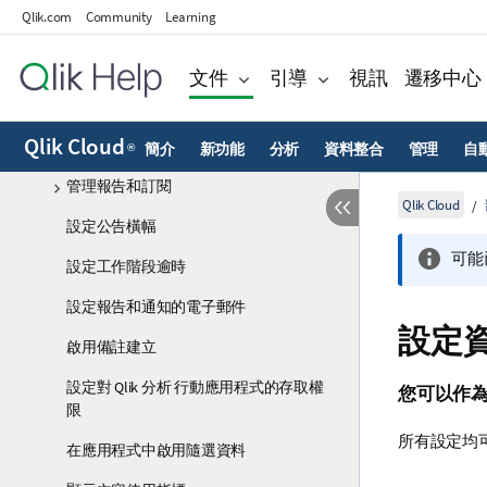
Qlik.com
Community
Learning
監控系統和資源
設定功能和整合
文件
引導
視訊
遷移中心
啟用跨區域推斷
Qlik Cloud
啟用和管理資料警示
簡介
新功能
分析
資料整合
管理
自
®
管理報告和訂閱
Qlik Cloud
設定公告橫幅
可能
設定工作階段逾時
設定報告和通知的電子郵件
設定
啟用備註建立
設定對 Qlik 分析 行動應用程式的存取權
您可以作
限
所有設定均
在應用程式中啟用隨選資料