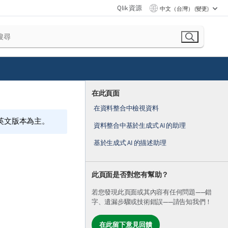
Qlik 資源
中文（台灣） (變更)
在此頁面
在資料整合中檢視資料
的英文版本為主。
資料整合中基於生成式 AI 的助理
基於生成式 AI 的描述助理
此頁面是否對您有幫助？
若您發現此頁面或其內容有任何問題——錯
字、遺漏步驟或技術錯誤——請告知我們！
在此留下意見回饋