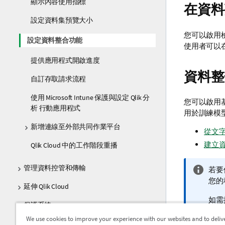
顯示內容使用指標
在資料
設定資料集預覽大小
您可以啟用
設定資料整合功能
使用者可以
提供應用程式開啟進度
資料整
自訂存取請求流程
使用 Microsoft Intune 保護與設定 Qlik 分
您可以啟用基
析 行動應用程式
用於訓練模
新增連線至外部共同作業平台
從文字
建立
Qlik Cloud 中的工作階段重播
管理資料控管和傳輸
資
若要
訊
您的
延伸 Qlik Cloud
備
如需
註
保護系統
We use cookies to improve your experience with our websites and to deliv
Qlik 與 Talend 之間的同步 - Qlik Talend
AI 模型建議