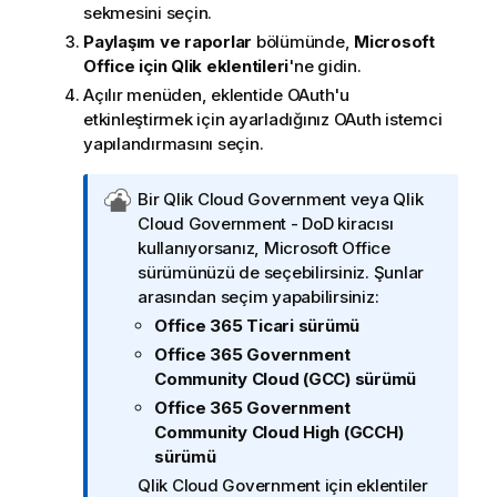
sekmesini seçin.
Paylaşım ve raporlar
bölümünde,
Microsoft
Office
için
Qlik
eklentileri
'ne gidin.
Açılır menüden, eklentide OAuth'u
etkinleştirmek için ayarladığınız OAuth istemci
yapılandırmasını seçin.
Q
Bir
Qlik Cloud Government
veya
Qlik
l
Cloud Government - DoD
kiracısı
i
kullanıyorsanız,
Microsoft Office
k
sürümünüzü de seçebilirsiniz. Şunlar
C
arasından seçim yapabilirsiniz:
l
Office 365 Ticari sürümü
o
Office 365 Government
u
Community Cloud (GCC) sürümü
d
Office 365 Government
Y
Community Cloud High (GCCH)
ö
sürümü
n
Qlik Cloud Government
için eklentiler
e