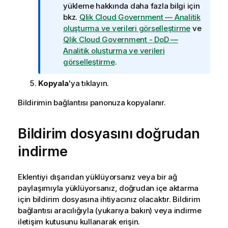
yükleme hakkında daha fazla bilgi için
t
bkz.
Qlik Cloud Government
— Analitik
i
oluşturma ve verileri görselleştirme
ve
m
Qlik Cloud Government - DoD
—
i
Analitik oluşturma ve verileri
n
görselleştirme
.
o
t
Kopyala
'ya tıklayın.
u
Bildirimin bağlantısı panonuza kopyalanır.
Bildirim dosyasını doğrudan
indirme
Eklentiyi dışarıdan yüklüyorsanız veya bir ağ
paylaşımıyla yüklüyorsanız, doğrudan içe aktarma
için bildirim dosyasına ihtiyacınız olacaktır. Bildirim
bağlantısı aracılığıyla (yukarıya bakın) veya indirme
iletişim kutusunu kullanarak erişin.