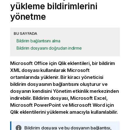
yükleme bildirimlerini
yönetme
BU SAYFADA
Bildirim bağlantısını alma
Bildirim dosyasını doğrudan indirme
Microsoft Office
için
Qlik
eklentileri, bir bildirim
XML
dosyası kullanılarak Microsoft
ortamlarında yüklenir. Bir
kiracı yöneticisi
bildirim dosyasının bağlantısını oluşturur ve
dosyanın kendisini
Yönetim
etkinlik merkezinden
indirebilir. Bildirim dosyası,
Microsoft Excel
,
Microsoft PowerPoint
ve
Microsoft Word
için
Qlik
eklentilerini yüklemek amacıyla kullanılabilir.
B
Bildirim dosyası ve bu dosyanın bağlantısı,