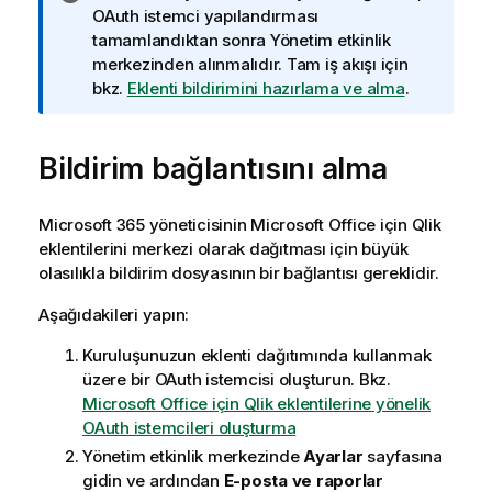
i
OAuth istemci yapılandırması
l
tamamlandıktan sonra
Yönetim
etkinlik
g
merkezinden alınmalıdır. Tam iş akışı için
i
bkz.
Eklenti bildirimini hazırlama ve alma
.
n
o
Bildirim bağlantısını alma
t
u
Microsoft 365
yöneticisinin
Microsoft Office
için
Qlik
eklentilerini merkezi olarak dağıtması için büyük
olasılıkla bildirim dosyasının bir bağlantısı gereklidir.
Aşağıdakileri yapın:
Kuruluşunuzun eklenti dağıtımında kullanmak
üzere bir OAuth istemcisi oluşturun. Bkz.
Microsoft Office için Qlik eklentilerine yönelik
OAuth istemcileri oluşturma
Yönetim
etkinlik merkezinde
Ayarlar
sayfasına
gidin ve ardından
E-posta ve raporlar