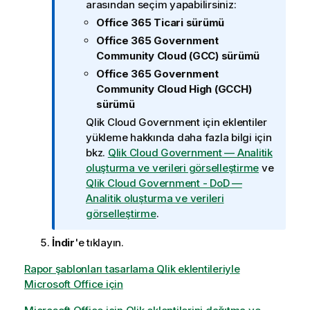
C
arasından seçim yapabilirsiniz:
l
Office 365 Ticari sürümü
o
Office 365 Government
u
Community Cloud (GCC) sürümü
d
Office 365 Government
Y
Community Cloud High (GCCH)
ö
sürümü
n
Qlik Cloud Government
için eklentiler
e
yükleme hakkında daha fazla bilgi için
t
bkz.
Qlik Cloud Government
— Analitik
i
oluşturma ve verileri görselleştirme
ve
m
Qlik Cloud Government - DoD
—
i
Analitik oluşturma ve verileri
n
görselleştirme
.
o
t
İndir
'e tıklayın.
u
Rapor şablonları tasarlama Qlik eklentileriyle
Microsoft Office için