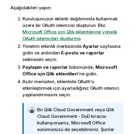
Aşağıdakileri yapın:
Kuruluşunuzun eklenti dağıtımında kullanmak
üzere bir OAuth istemcisi oluşturun. Bkz.
Microsoft Office için Qlik eklentilerine yönelik
OAuth istemcileri oluşturma
Yönetim
etkinlik merkezinde
Ayarlar
sayfasına
gidin ve ardından
E-posta ve raporlar
sekmesini seçin.
Paylaşım ve raporlar
bölümünde,
Microsoft
Office
için
Qlik
eklentileri
'ne gidin.
Açılır menüden, eklentide OAuth'u
etkinleştirmek için ayarladığınız OAuth istemci
yapılandırmasını seçin.
Q
Bir
Qlik Cloud Government
veya
Qlik
l
Cloud Government - DoD
kiracısı
i
kullanıyorsanız,
Microsoft Office
k
sürümünüzü de seçebilirsiniz. Şunlar