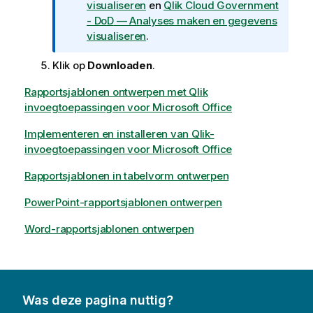
visualiseren
en
Qlik Cloud Government
C
- DoD
— Analyses maken en gegevens
l
visualiseren
.
o
u
Klik op
Downloaden
.
d
G
Rapportsjablonen ontwerpen met Qlik
o
invoegtoepassingen voor Microsoft Office
v
e
Implementeren en installeren van Qlik-
r
invoegtoepassingen voor Microsoft Office
n
Rapportsjablonen in tabelvorm ontwerpen
m
e
PowerPoint-rapportsjablonen ontwerpen
n
t
Word-rapportsjablonen ontwerpen
Was deze pagina nuttig?