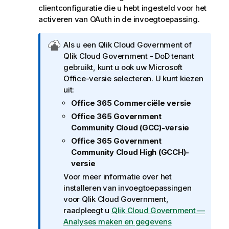
clientconfiguratie die u hebt ingesteld voor het
activeren van OAuth in de invoegtoepassing.
O
Als u een
Qlik Cloud Government
of
p
Qlik Cloud Government - DoD
tenant
m
gebruikt, kunt u ook uw
Microsoft
e
Office
-versie selecteren. U kunt kiezen
r
uit:
k
Office 365 Commerciële versie
i
Office 365 Government
n
Community Cloud (GCC)-versie
g
Office 365 Government
o
Community Cloud High (GCCH)-
v
versie
e
Voor meer informatie over het
r
installeren van invoegtoepassingen
Q
voor
Qlik Cloud Government
,
l
raadpleegt u
Qlik Cloud Government
—
i
Analyses maken en gegevens
k