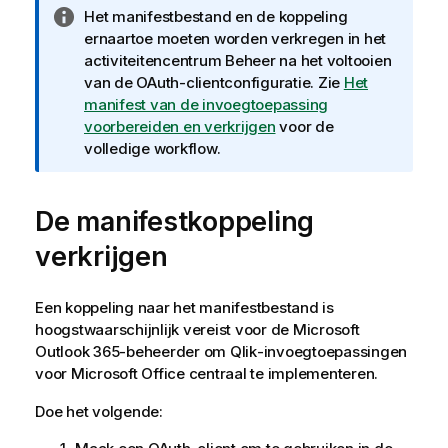
I
Het manifestbestand en de koppeling
n
ernaartoe moeten worden verkregen in het
f
activiteitencentrum
Beheer
na het voltooien
o
van de OAuth-clientconfiguratie. Zie
Het
r
manifest van de invoegtoepassing
m
voorbereiden en verkrijgen
voor de
a
volledige workflow.
t
i
De manifestkoppeling
e
verkrijgen
Een koppeling naar het manifestbestand is
hoogstwaarschijnlijk vereist voor de
Microsoft
Outlook 365
-beheerder om
Qlik
-invoegtoepassingen
voor
Microsoft Office
centraal te implementeren.
Doe het volgende: