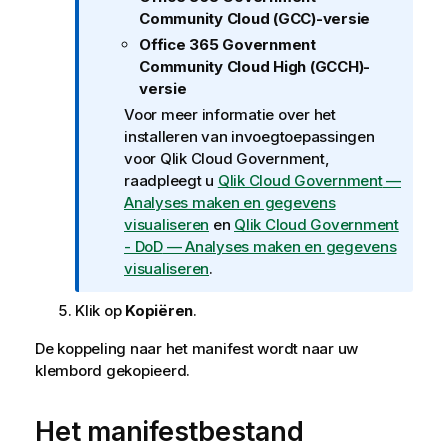
n
Community Cloud (GCC)-versie
g
Office 365 Government
o
Community Cloud High (GCCH)-
v
versie
e
Voor meer informatie over het
r
installeren van invoegtoepassingen
Q
voor
Qlik Cloud Government
,
l
raadpleegt u
Qlik Cloud Government
—
i
Analyses maken en gegevens
k
visualiseren
en
Qlik Cloud Government
C
- DoD
— Analyses maken en gegevens
l
visualiseren
.
o
u
Klik op
Kopiëren
.
d
G
De koppeling naar het manifest wordt naar uw
o
klembord gekopieerd.
v
e
Het manifestbestand
r