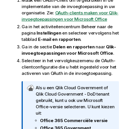
Maak een OAuth-client om te gebruiken in de
implementatie van de invoegtoepassing in uw
organisatie. Zie:
OAuth-clients maken voor Qlik-
invoegtoepassingen voor Microsoft Office
Ga in het activiteitencentrum
Beheer
naar de
pagina
Instellingen
en selecteer vervolgens het
tabblad
E-mail en rapporten
.
Ga in de sectie
Delen en rapporten
naar
Qlik
-
invoegtoepassingen voor
Microsoft Office
.
Selecteer in het vervolgkeuzemenu de OAuth-
clientconfiguratie die u hebt ingesteld voor het
activeren van OAuth in de invoegtoepassing.
O
Als u een
Qlik Cloud Government
of
p
Qlik Cloud Government - DoD
tenant
m
gebruikt, kunt u ook uw
Microsoft
e
Office
-versie selecteren. U kunt kiezen
r
uit:
k
Office 365 Commerciële versie
i
Office 365 Government