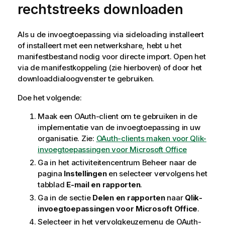
n
rechtstreeks downloaden
m
e
n
Als u de invoegtoepassing via sideloading installeert
t
of installeert met een netwerkshare, hebt u het
manifestbestand nodig voor directe import. Open het
via de manifestkoppeling (zie hierboven) of door het
downloaddialoogvenster te gebruiken.
Doe het volgende:
Maak een OAuth-client om te gebruiken in de
implementatie van de invoegtoepassing in uw
organisatie. Zie:
OAuth-clients maken voor Qlik-
invoegtoepassingen voor Microsoft Office
Ga in het activiteitencentrum
Beheer
naar de
pagina
Instellingen
en selecteer vervolgens het
tabblad
E-mail en rapporten
.
Ga in de sectie
Delen en rapporten
naar
Qlik
-
invoegtoepassingen voor
Microsoft Office
.
Selecteer in het vervolgkeuzemenu de OAuth-