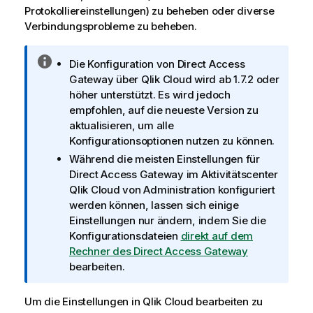
Protokolliereinstellungen) zu beheben oder diverse
Verbindungsprobleme zu beheben.
I
Die Konfiguration von
Direct Access
n
Gateway
über
Qlik Cloud
wird ab 1.7.2 oder
f
höher unterstützt. Es wird jedoch
o
empfohlen, auf die neueste Version zu
r
aktualisieren, um alle
m
Konfigurationsoptionen nutzen zu können.
a
Während die meisten Einstellungen für
t
Direct Access Gateway
im Aktivitätscenter
i
Qlik Cloud
von
Administration
konfiguriert
o
werden können, lassen sich einige
n
Einstellungen nur ändern, indem Sie die
s
Konfigurationsdateien
direkt auf dem
h
Rechner des
Direct Access Gateway
i
bearbeiten.
n
w
Um die Einstellungen in
Qlik Cloud
bearbeiten zu
e