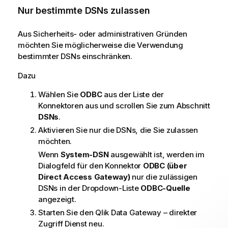
Nur bestimmte DSNs zulassen
t
i
o
Aus Sicherheits- oder administrativen Gründen
n
möchten Sie möglicherweise die Verwendung
s
bestimmter DSNs einschränken.
h
Dazu
i
n
Wählen Sie
ODBC
aus der Liste der
w
Konnektoren aus und scrollen Sie zum Abschnitt
e
DSNs
.
i
Aktivieren Sie nur die DSNs, die Sie zulassen
s
möchten.
Wenn
System-DSN
ausgewählt ist, werden im
Dialogfeld für den Konnektor
ODBC (über
Direct Access Gateway
)
nur die zulässigen
DSNs in der Dropdown-Liste
ODBC-Quelle
angezeigt.
Starten Sie den
Qlik Data Gateway – direkter
Zugriff
Dienst neu.