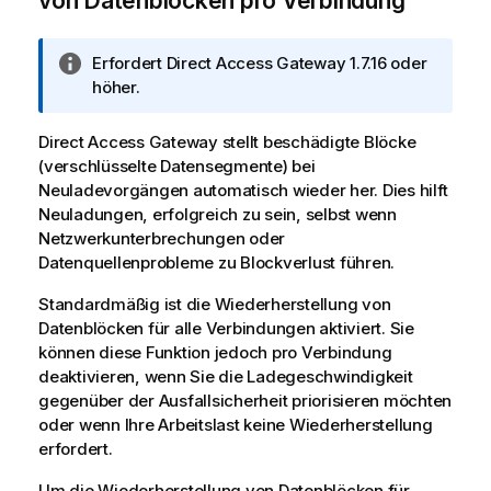
von Datenblöcken pro Verbindung
I
Erfordert
Direct Access Gateway
1.7.16 oder
n
höher.
f
o
Direct Access Gateway
stellt beschädigte Blöcke
r
(verschlüsselte Datensegmente) bei
m
Neuladevorgängen automatisch wieder her. Dies hilft
a
Neuladungen, erfolgreich zu sein, selbst wenn
t
Netzwerkunterbrechungen oder
i
Datenquellenprobleme zu Blockverlust führen.
o
Standardmäßig ist die Wiederherstellung von
n
Datenblöcken für alle Verbindungen aktiviert. Sie
s
können diese Funktion jedoch pro Verbindung
h
deaktivieren, wenn Sie die Ladegeschwindigkeit
i
gegenüber der Ausfallsicherheit priorisieren möchten
n
oder wenn Ihre Arbeitslast keine Wiederherstellung
w
erfordert.
e
i
Um die Wiederherstellung von Datenblöcken für