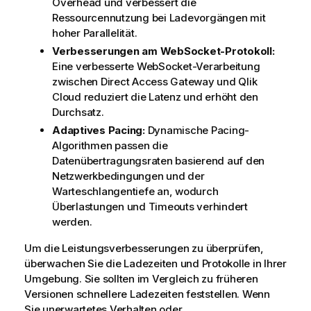
Overhead und verbessert die
i
Ressourcennutzung bei Ladevorgängen mit
n
hoher Parallelität.
w
Verbesserungen am WebSocket-Protokoll:
e
Eine verbesserte WebSocket-Verarbeitung
i
zwischen
Direct Access Gateway
und
Qlik
s
Cloud
reduziert die Latenz und erhöht den
Durchsatz.
Adaptives Pacing:
Dynamische Pacing-
Algorithmen passen die
Datenübertragungsraten basierend auf den
Netzwerkbedingungen und der
Warteschlangentiefe an, wodurch
Überlastungen und Timeouts verhindert
werden.
Um die Leistungsverbesserungen zu überprüfen,
überwachen Sie die Ladezeiten und Protokolle in Ihrer
Umgebung. Sie sollten im Vergleich zu früheren
Versionen schnellere Ladezeiten feststellen. Wenn
Sie unerwartetes Verhalten oder