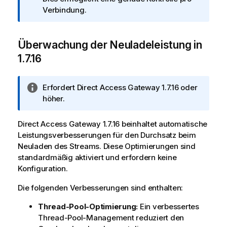
a
Verbindung.
t
i
Überwachung der Neuladeleistung in
o
n
1.7.16
s
h
I
Erfordert
Direct Access Gateway
1.7.16 oder
i
n
höher.
n
f
w
o
e
Direct Access Gateway
1.7.16 beinhaltet automatische
r
i
Leistungsverbesserungen für den Durchsatz beim
m
s
Neuladen des Streams. Diese Optimierungen sind
a
standardmäßig aktiviert und erfordern keine
t
Konfiguration.
i
Die folgenden Verbesserungen sind enthalten:
o
n
Thread-Pool-Optimierung:
Ein verbessertes
s
Thread-Pool-Management reduziert den
h