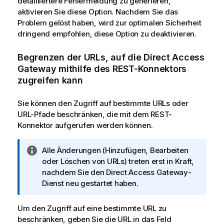
detailliertere Fehlermeldung zu generieren,
i
aktivieren Sie diese Option. Nachdem Sie das
n
Problem gelöst haben, wird zur optimalen Sicherheit
w
dringend empfohlen, diese Option zu deaktivieren.
e
i
Begrenzen der URLs, auf die
Direct Access
s
Gateway
mithilfe des REST-Konnektors
zugreifen kann
Sie können den Zugriff auf bestimmte URLs oder
URL-Pfade beschränken, die mit dem REST-
Konnektor aufgerufen werden können.
I
Alle Änderungen (Hinzufügen, Bearbeiten
n
oder Löschen von URLs) treten erst in Kraft,
f
nachdem Sie den
Direct Access Gateway
-
o
Dienst neu gestartet haben.
r
m
Um den Zugriff auf eine bestimmte URL zu
a
beschränken, geben Sie die URL in das Feld