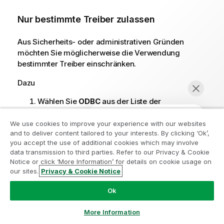
Nur bestimmte Treiber zulassen
Aus Sicherheits- oder administrativen Gründen
möchten Sie möglicherweise die Verwendung
bestimmter Treiber einschränken.
Dazu
Wählen Sie
ODBC
aus der Liste der
Konnektoren aus und scrollen Sie zum Abschnitt
Treiber
.
We use cookies to improve your experience with our websites
and to deliver content tailored to your interests. By clicking ‘Ok’,
Aktivieren Sie nur die Treiber, die Sie zulassen
you accept the use of additional cookies which may involve
möchten.
data transmission to third parties. Refer to our Privacy & Cookie
Starten Sie den
Qlik Data Gateway – direkter
Notice or click ‘More Information’ for details on cookie usage on
Zugriff
Dienst neu.
our sites.
Privacy & Cookie Notice
Jetzt chatten
Wenn
ODBC-Treiber
ausgewählt ist, werden im
Ok
Dialogfeld für den
ODBC (über
Direct Access
Gateway
)
Konnektor nur die zulässigen Treiber
More Information
in der Dropdown-Liste
ODBC-Quelle
angezeigt.