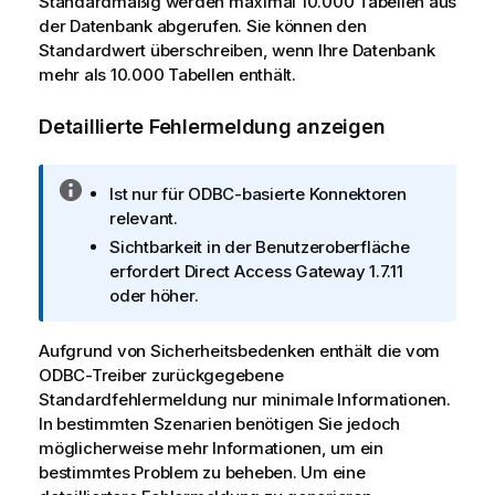
Standardmäßig werden maximal 10.000 Tabellen aus
a
der Datenbank abgerufen. Sie können den
t
Standardwert überschreiben, wenn Ihre Datenbank
i
mehr als 10.000 Tabellen enthält.
o
n
Detaillierte Fehlermeldung anzeigen
s
h
i
I
Ist nur für ODBC-basierte Konnektoren
n
n
relevant.
w
f
Sichtbarkeit in der Benutzeroberfläche
e
o
erfordert
Direct Access Gateway
1.7.11
i
r
oder höher.
s
m
a
Aufgrund von Sicherheitsbedenken enthält die vom
t
ODBC-Treiber zurückgegebene
i
Standardfehlermeldung nur minimale Informationen.
o
In bestimmten Szenarien benötigen Sie jedoch
n
möglicherweise mehr Informationen, um ein
s
bestimmtes Problem zu beheben. Um eine
h