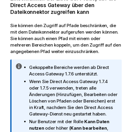
Direct Access Gateway
über den
Dateikonnektor zugreifen kann
Sie können den Zugriff auf Pfade beschränken, die
mit dem Dateikonnektor aufgerufen werden können.
Sie können auch einen Pfad mit einem oder
mehreren Bereichen koppeln, um den Zugriff auf den
angegebenen Pfad weiter einzuschränken.
I
Gekoppelte Bereiche werden ab
Direct
n
Access Gateway
1.7.6 unterstützt.
f
Wenn Sie
Direct Access Gateway
1.7.4
o
oder 1.7.5 verwenden, treten alle
r
Änderungen (Hinzufügen, Bearbeiten oder
m
Löschen von Pfaden oder Bereichen) erst
a
in Kraft, nachdem Sie den
Direct Access
t
Gateway
-Dienst neu gestartet haben.
i
Nur Benutzer mit der Rolle
Kann Daten
o
nutzen
oder höher (
Kann bearbeiten
,
n