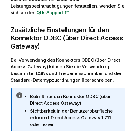
Leistungsbeeinträchtigungen feststellen, wenden Sie
sich an den
Qlik-Support
.
Zusätzliche Einstellungen für den
Konnektor ODBC (über
Direct Access
Gateway
)
Bei Verwendung des Konnektors ODBC (über
Direct
Access Gateway
) können Sie die Verwendung
bestimmter DSNs und Treiber einschränken und die
Standard-Datentypzuordnungen überschreiben.
I
Betrifft nur den Konnektor ODBC (über
n
Direct Access Gateway
).
f
Sichtbarkeit in der Benutzeroberfläche
o
erfordert
Direct Access Gateway
1.7.11
r
oder höher.
m
a