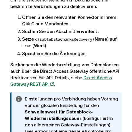
s
bestimmte Verbindungen zu deaktivieren:
Öffnen Sie den relevanten Konnektor in Ihrem
Qlik Cloud
Mandanten.
Suchen Sie den Abschnitt
Erweitert
.
Setze
(
Name
) auf
disableDataChunksRecovery
(
Wert
)
true
Speichern Sie die Änderungen.
Sie können die Wiederherstellung von Datenblöcken
auch über die
Direct Access Gateway
öffentliche API
deaktivieren. Für API-Details, siehe
Direct Access
Gateway REST API
.
I
Einstellungen pro Verbindung haben Vorrang
n
vor der globalen Einstellung für den
f
Schwellenwert für Datenblock-
o
Wiederherstellungsdauer
(konfiguriert in
r
den allgemeinen Gateway-Einstellungen).
m
Dies ermöglicht eine genaue Kontrolle pro