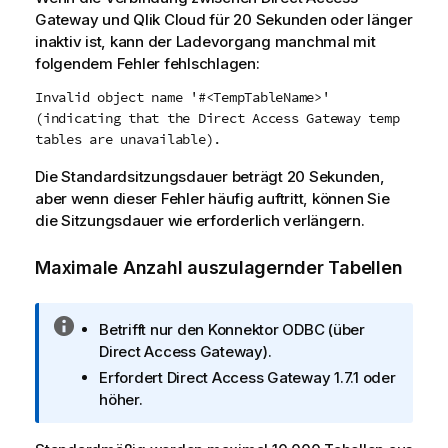
r
Gateway
und
Qlik Cloud
für 20 Sekunden oder länger
m
inaktiv ist, kann der Ladevorgang manchmal mit
a
folgendem Fehler fehlschlagen:
t
Invalid object name '#<TempTableName>'
i
(indicating that the
Direct Access Gateway
temp
o
tables are unavailable).
n
s
Die Standardsitzungsdauer beträgt 20 Sekunden,
h
aber wenn dieser Fehler häufig auftritt, können Sie
i
die Sitzungsdauer wie erforderlich verlängern.
n
w
Maximale Anzahl auszulagernder Tabellen
e
i
s
I
Betrifft nur den Konnektor ODBC (über
n
Direct Access Gateway
).
f
Erfordert
Direct Access Gateway
1.7.1 oder
o
höher.
r
m