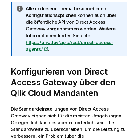
I
Alle in diesem Thema beschriebenen
n
Konfigurationsoptionen können auch über
f
die öffentliche API von
Direct Access
o
Gateway
vorgenommen werden. Weitere
r
Informationen finden Sie unter
m
https://qlik.dev/apis/rest/direct-access-
a
agents/
.
t
i
Konfigurieren von
o
Direct
n
Access Gateway
über den
s
h
Qlik Cloud
Mandanten
i
n
Die Standardeinstellungen von
Direct Access
w
Gateway
eignen sich für die meisten Umgebungen.
e
Gelegentlich kann es aber erforderlich sein, die
i
Standardwerte zu überschreiben, um die Leistung zu
s
verbessern, ein Problem (über die