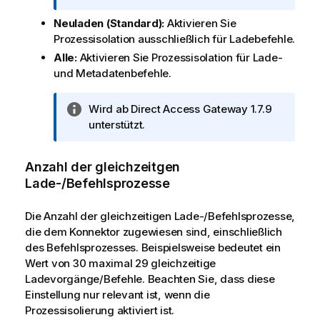
f
Neuladen (Standard):
Aktivieren Sie
o
Prozessisolation ausschließlich für Ladebefehle.
r
m
Alle:
Aktivieren Sie Prozessisolation für Lade-
a
und Metadatenbefehle.
t
i
I
Wird ab
Direct Access Gateway
1.7.9
o
n
unterstützt.
n
f
s
o
Anzahl der gleichzeitgen
h
r
i
Lade-/Befehlsprozesse
m
n
a
w
Die Anzahl der gleichzeitigen Lade-/Befehlsprozesse,
t
e
die dem Konnektor zugewiesen sind, einschließlich
i
i
des Befehlsprozesses. Beispielsweise bedeutet ein
o
s
Wert von 30 maximal 29 gleichzeitige
n
Ladevorgänge/Befehle. Beachten Sie, dass diese
s
Einstellung nur relevant ist, wenn die
h
Prozessisolierung aktiviert ist.
i