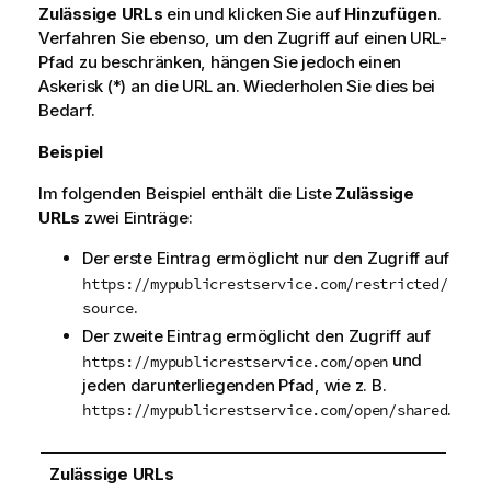
t
Zulässige URLs
ein und klicken Sie auf
Hinzufügen
.
i
Verfahren Sie ebenso, um den Zugriff auf einen URL-
o
Pfad zu beschränken, hängen Sie jedoch einen
n
Askerisk (*) an die URL an. Wiederholen Sie dies bei
s
Bedarf.
h
Beispiel
i
n
Im folgenden Beispiel enthält die Liste
Zulässige
w
URLs
zwei Einträge:
e
i
Der erste Eintrag ermöglicht nur den Zugriff auf
s
https://mypublicrestservice.com/restricted/
.
source
Der zweite Eintrag ermöglicht den Zugriff auf
und
https://mypublicrestservice.com/open
jeden darunterliegenden Pfad, wie z. B.
.
https://mypublicrestservice.com/open/shared
Zulässige URLs