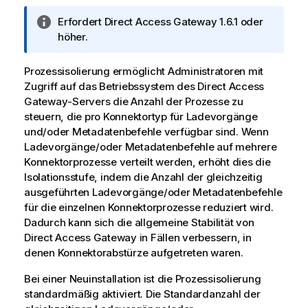
I
Erfordert
Direct Access Gateway
1.6.1 oder
n
höher.
f
o
Prozessisolierung ermöglicht Administratoren mit
r
Zugriff auf das Betriebssystem des
Direct Access
m
Gateway
-Servers die Anzahl der Prozesse zu
a
steuern, die pro Konnektortyp für Ladevorgänge
t
und/oder Metadatenbefehle verfügbar sind. Wenn
i
Ladevorgänge/oder Metadatenbefehle auf mehrere
o
Konnektorprozesse verteilt werden, erhöht dies die
n
Isolationsstufe, indem die Anzahl der gleichzeitig
s
ausgeführten Ladevorgänge/oder Metadatenbefehle
h
für die einzelnen Konnektorprozesse reduziert wird.
i
Dadurch kann sich die allgemeine Stabilität von
n
Direct Access Gateway
in Fällen verbessern, in
w
denen Konnektorabstürze aufgetreten waren.
e
Bei einer Neuinstallation ist die Prozessisolierung
i
standardmäßig aktiviert. Die Standardanzahl der
s