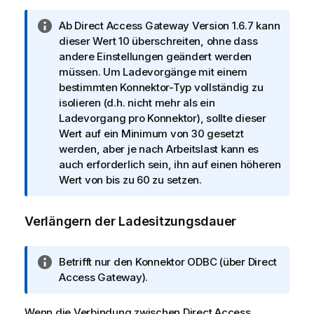
n
w
I
Ab
Direct Access Gateway
Version 1.6.7 kann
e
n
dieser Wert 10 überschreiten, ohne dass
i
f
andere Einstellungen geändert werden
s
o
müssen. Um Ladevorgänge mit einem
r
bestimmten Konnektor-Typ vollständig zu
m
isolieren (d.h. nicht mehr als ein
a
Ladevorgang pro Konnektor), sollte dieser
t
Wert auf ein Minimum von 30 gesetzt
i
werden, aber je nach Arbeitslast kann es
o
auch erforderlich sein, ihn auf einen höheren
n
Wert von bis zu 60 zu setzen.
s
h
Verlängern der Ladesitzungsdauer
i
n
w
I
Betrifft nur den Konnektor ODBC (über
Direct
e
n
Access Gateway
).
i
f
s
o
Wenn die Verbindung zwischen
Direct Access