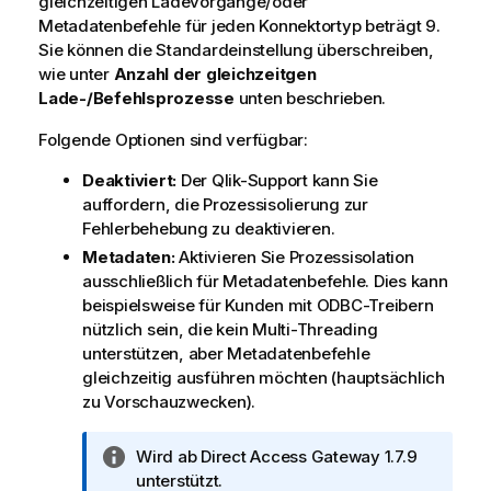
gleichzeitigen Ladevorgänge/oder
Metadatenbefehle für jeden Konnektortyp beträgt 9.
Sie können die Standardeinstellung überschreiben,
wie unter
Anzahl der gleichzeitgen
Lade-/Befehlsprozesse
unten beschrieben.
Folgende Optionen sind verfügbar:
Deaktiviert:
Der Qlik-Support kann Sie
auffordern, die Prozessisolierung zur
Fehlerbehebung zu deaktivieren.
Metadaten:
Aktivieren Sie Prozessisolation
ausschließlich für Metadatenbefehle. Dies kann
beispielsweise für Kunden mit ODBC-Treibern
nützlich sein, die kein Multi-Threading
unterstützen, aber Metadatenbefehle
gleichzeitig ausführen möchten (hauptsächlich
zu Vorschauzwecken).
I
Wird ab
Direct Access Gateway
1.7.9
n
unterstützt.