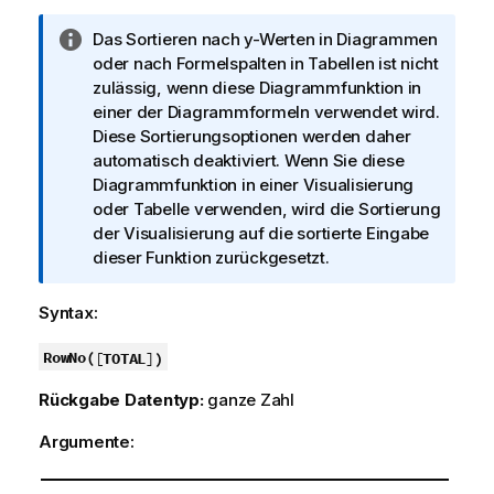
I
Das Sortieren nach y-Werten in Diagrammen
n
oder nach Formelspalten in Tabellen ist nicht
f
zulässig, wenn diese Diagrammfunktion in
o
einer der Diagrammformeln verwendet wird.
r
Diese Sortierungsoptionen werden daher
m
automatisch deaktiviert. Wenn Sie diese
a
Diagrammfunktion in einer Visualisierung
t
oder Tabelle verwenden, wird die Sortierung
i
der Visualisierung auf die sortierte Eingabe
o
dieser Funktion zurückgesetzt.
n
s
Syntax:
h
i
RowNo(
[
TOTAL
]
)
n
Rückgabe Datentyp:
ganze Zahl
w
e
Argumente:
i
s