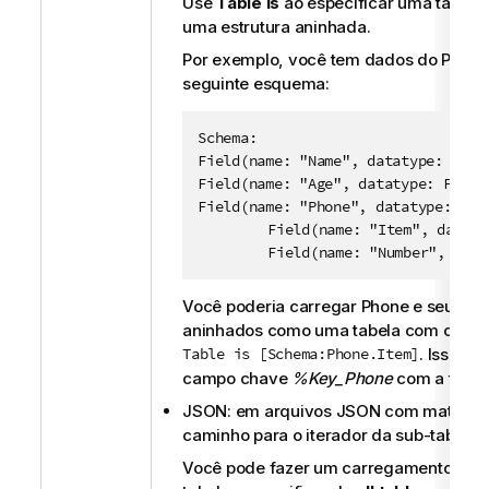
Use
Table is
ao especificar uma tabela
uma estrutura aninhada.
Por exemplo, você tem dados do Parqu
seguinte esquema:
Schema:

Field(name: "Name", datatype: Strin
Field(name: "Age", datatype: Float)
Field(name: "Phone", datatype: List
	Field(name: "Item", datatype: Struct[

    	Field(name: "Number", da
Você poderia carregar Phone e seus c
aninhados como uma tabela com o arg
Table is [Schema:Phone.Item]
. Isso ge
campo chave
%Key_Phone
com a tabel
JSON: em arquivos JSON com matrizes
caminho para o iterador da sub-tabela.
Você pode fazer um carregamento de t