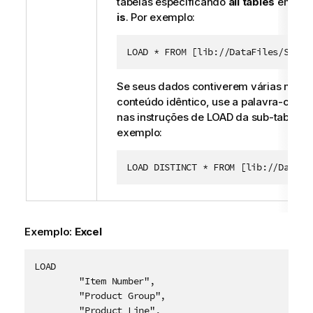
tabelas especificando
all tables
em vez
is
. Por exemplo:
LOAD * FROM [lib://DataFiles/Sales
Se seus dados contiverem várias matr
conteúdo idêntico, use a palavra-chav
nas instruções de LOAD da sub-tabela. 
exemplo:
LOAD DISTINCT * FROM [lib://DataFi
Exemplo:
Excel
LOAD

	"Item Number",

	"Product Group",

	"Product Line",
