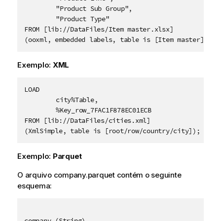
	"Product Sub Group",

	"Product Type"

FROM [lib://DataFiles/Item master.xlsx]

(ooxml, embedded labels, table is [Item master]);
Exemplo:
XML
LOAD

	city%Table,

	%Key_row_7FAC1F878EC01ECB

FROM [lib://DataFiles/cities.xml]

Exemplo:
Parquet
O arquivo company.parquet contém o seguinte
esquema:
company (String)
