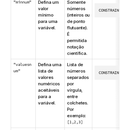
"minnum"
Defina um
Somente
valor
números
CONSTRAIN vEx
mínimo
(inteiros ou
para uma
de ponto
variável.
flutuante).
É
permitida
notação
científica.
"valuesn
Defina uma
Lista de
um"
lista de
números
CONSTRAIN vEx
valores
separados
numéricos
por
aceitáveis
vírgula,
para a
entre
variável.
colchetes.
Por
exemplo:
[1,2,3]