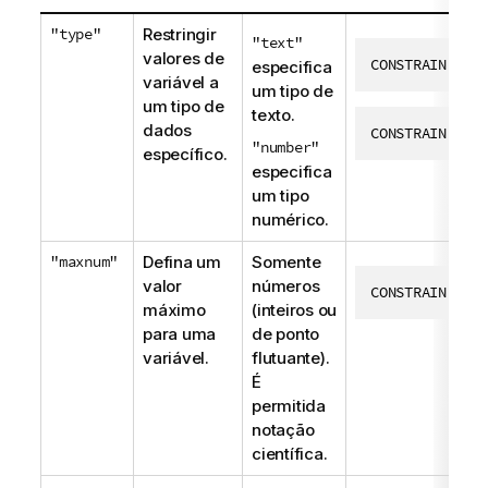
"type"
Restringir
"text"
valores de
CONSTRAIN vEx
especifica
variável a
um tipo de
um tipo de
texto.
dados
CONSTRAIN vEx
"number"
específico.
especifica
um tipo
numérico.
"maxnum"
Defina um
Somente
valor
números
CONSTRAIN vEx
máximo
(inteiros ou
para uma
de ponto
variável.
flutuante).
É
permitida
notação
científica.