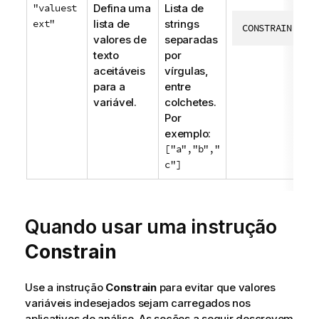
"valuest
Defina uma
Lista de
ext"
lista de
strings
CONSTRAIN vEx
valores de
separadas
texto
por
aceitáveis
vírgulas,
para a
entre
variável.
colchetes.
Por
exemplo:
["a","b","
c"]
Quando usar uma instrução
Constrain
Use a instrução
Constrain
para evitar que valores
variáveis indesejados sejam carregados nos
aplicativos de análise.
As seções a seguir descrevem