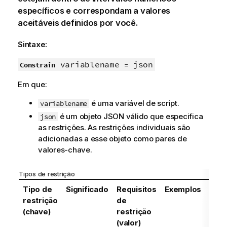
específicos e correspondam a valores
aceitáveis definidos por você.
Sintaxe:
variablename
json
Constrain
=
Em que:
é uma variável de script.
variablename
é um objeto JSON válido que especifica
json
as restrições. As restrições individuais são
adicionadas a esse objeto como pares de
valores-chave.
Tipos de restrição
Tipo de
Significado
Requisitos
Exemplos
restrição
de
(chave)
restrição
(valor)