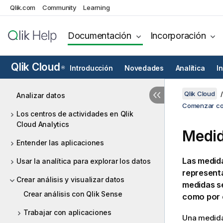
Qlik.com
Community
Learning
Documentación
Incorporación
Qlik Cloud
Introducción
Novedades
Analítica
I
®
Qlik Cloud
Analizar datos
Comenzar con
Los centros de actividades en Qlik
Cloud Analytics
Medi
Entender las aplicaciones
Las medida
Usar la analítica para explorar los datos
representa
Crear análisis y visualizar datos
medidas s
Crear análisis con Qlik Sense
como por 
Trabajar con aplicaciones
Una medida