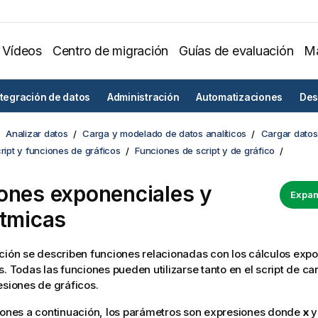
Vídeos
Centro de migración
Guías de evaluación
Ma
ntegración de datos
Administración
Automatizaciones
Des
Analizar datos
Carga y modelado de datos analíticos
Cargar datos 
cript y funciones de gráficos
Funciones de script y de gráfico
ones exponenciales y
Expan
ítmicas
ción se describen funciones relacionadas con los cálculos exp
s. Todas las funciones pueden utilizarse tanto en el
script de ca
resiones de
gráficos
.
iones a continuación, los parámetros son expresiones donde
x