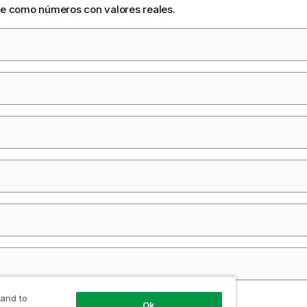
se como números con valores reales.
 and to
Ok