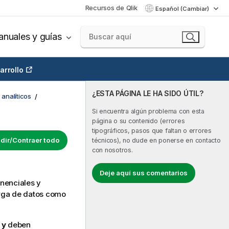
Recursos de Qlik
Español (Cambiar)
nuales y guías
arrollo
¿ESTA PÁGINA LE HA SIDO ÚTIL?
analíticos
Si encuentra algún problema con esta
página o su contenido (errores
tipográficos, pasos que faltan o errores
dir/Contraer todo
técnicos), no dude en ponerse en contacto
con nosotros.
Deje aquí sus comentarios
onenciales y
rga
de datos como
y
y
deben