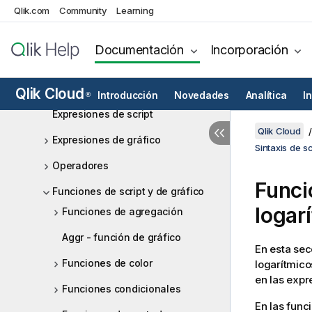
de script
Qlik.com
Community
Learning
Sentencias de script y palabras
clave
Documentación
Incorporación
Trabajar con variables en el editor
de carga de datos
Qlik Cloud
Introducción
Novedades
Analítica
I
®
Expresiones de script
Qlik Cloud
Expresiones de gráfico
Sintaxis de s
Operadores
Funci
Funciones de script y de gráfico
logar
Funciones de agregación
Aggr - función de gráfico
En esta sec
Funciones de color
logarítmico
en las exp
Funciones condicionales
En las func