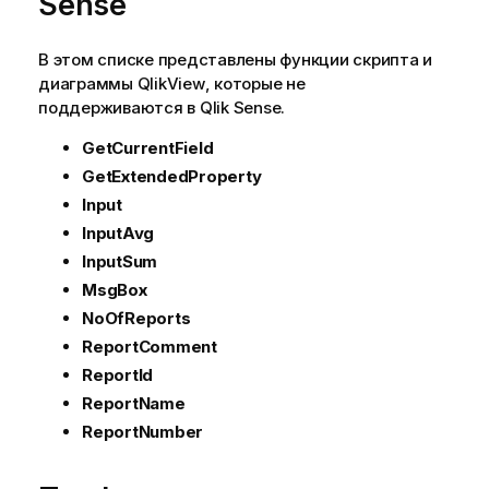
Sense
В этом списке представлены функции скрипта и
диаграммы
QlikView
, которые не
поддерживаются в
Qlik Sense
.
GetCurrentField
GetExtendedProperty
Input
InputAvg
InputSum
MsgBox
NoOfReports
ReportComment
ReportId
ReportName
ReportNumber