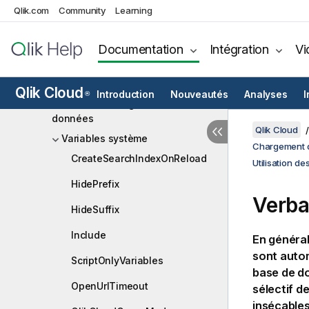
graphique
Qlik.com
Community
Learning
Vue d'ensemble de la syntaxe
d'un script
Documentation
Intégration
Vi
Instructions de script et mots-clés
Utilisation des variables dans
Qlik Cloud
Introduction
Nouveautés
Analyses
I
®
l'éditeur de chargement de
données
Qlik Cloud
Variables système
Chargement d
CreateSearchIndexOnReload
Utilisation d
HidePrefix
Verba
HideSuffix
Include
En général
sont auto
ScriptOnlyVariables
base de 
OpenUrlTimeout
sélectif d
insécables