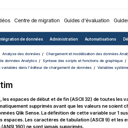
déos
Centre de migration
Guides d'évaluation
Guide
ntégration de données
Administration
Automatisations
Dé
Analyse des données
Chargement et modélisation des données Analy
e données Analytics
Syntaxe des scripts et fonctions de graphique
es variables dans l'éditeur de chargement de données
Variables systèm
tim
, les espaces de début et de fin (ASCII 32) de toutes les 
matiquement supprimés avant que les valeurs ne soient c
données
Qlik Sense
. La définition de cette variable sur 1 s
es espaces. Les caractères de tabulation (ASCII 9) et les 
 (ANSI 160) ne sont jamais supprimés.