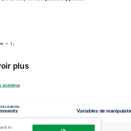
im = 1;
oir plus
s système
précédente
omments
Variables de manipulati
 and to
Ok