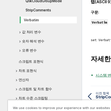
QlikCloudGroupMode
탭(ASCII
StripComments
구문:
Verbatim
Verbatim
값 처리 변수
set Verbat
숫자 해석 변수
오류 변수
자세한
스크립트 표현식
차트 표현식
시스템 
연산자
스크립트 및 차트 함수
이전 항목
StripC
차트 수준 스크립팅
Qlik Sense에서 지원되지 않는
We use cookies to improve your experience with our websites