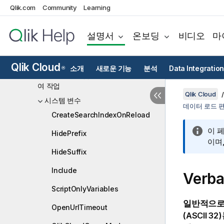
Qlik Cloud Analytics의 분석 소스
Qlik.com
Community
Learning
스크립트 구문 및 차트 함수
설명서
온보딩
비디오
마
스크립트 구문 개요
스크립트 문 및 키워드
Qlik Cloud
소개
새로운 기능
분석
Data Integration
®
데이터 로드 편집기에서 변수를 사용하
여 작업
Qlik Cloud
시스템 변수
데이터 로드 
CreateSearchIndexOnReload
이 
HidePrefix
이며
HideSuffix
Include
Verba
ScriptOnlyVariables
일반적으로
OpenUrlTimeout
(ASCII