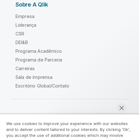
Sobre A Qlik
Empresa
Liderança
CSR
DEI&B
Programa Acadêmico
Programa de Parceria
Carreiras
Sala de imprensa
Escritório Global/Contato
Comunidade Qlik
We use cookies to improve your experience with our websites
and to deliver content tailored to your interests. By clicking ‘Ok’,
Acordos legais
Termos do produto
you accept the use of additional cookies which may involve