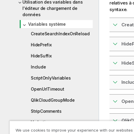
Utilisation des variables dans
relatives à 
l'éditeur de chargement de
syntaxe.
données
Variables système
Crea
CreateSearchIndexOnReload
HideP
HidePrefix
HideSuffix
HideS
Include
ScriptOnlyVariables
Inclu
OpenUrlTimeout
QlikCloudGroupMode
Open
StripComments
Qlik
Verbatim
We use cookies to improve your experience with our websites