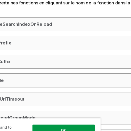
certaines fonctions en cliquant sur le nom de la fonction dans la
teSearchIndexOnReload
refix
uffix
de
UrlTimeout
CloudGroupMode
 and to
Ok