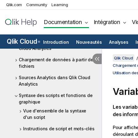
Qlik.com
Community
Learning
Accès aux bases de données cloud
directement via Direct Query
Documentation
Intégration
Vi
Passerelle de données Qlik - Accès
direct
Qlik Cloud
Sources de données dans Qlik
Introduction
Nouveautés
Analyses
I
®
Cloud Analytics
Qlik Cloud
Chargement de données à partir de
Chargement d
fichiers
Utilisation d
Sources Analytics dans Qlik Cloud
Analytics
Varia
Syntaxe des scripts et fonctions de
graphique
Les variab
Vue d'ensemble de la syntaxe
des inform
d'un script
Pour affich
Instructions de script et mots-clés
déroulant d